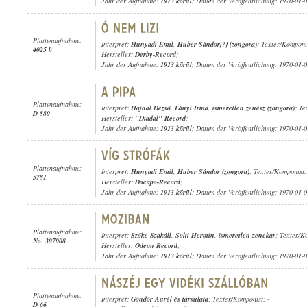
Jahr der Aufnahme:
1913 körül
; Datum der Veröffentlichung: 1970-01-
Plattenaufnahme:
Interpret:
Hunyadi Emil
,
Huber Sándor[?] (zongora)
; Texter/Komponis
4025 b
Hersteller:
Derby-Record
;
Jahr der Aufnahme:
1913 körül
; Datum der Veröffentlichung: 1970-01-
Plattenaufnahme:
Interpret:
Hajnal Dezső
,
Lányi Irma
,
ismeretlen zenész (zongora)
; T
D 880
Hersteller:
"Diadal" Record
;
Jahr der Aufnahme:
1913 körül
; Datum der Veröffentlichung: 1970-01-
Plattenaufnahme:
Interpret:
Hunyadi Emil
,
Huber Sándor (zongora)
; Texter/Komponist:
5781
Hersteller:
Dacapo-Record
;
Jahr der Aufnahme:
1913 körül
; Datum der Veröffentlichung: 1970-01-
Plattenaufnahme:
Interpret:
Szőke Szakáll
,
Solti Hermin
,
ismeretlen zenekar
; Texter/K
No. 307008.
Hersteller:
Odeon Record
;
Jahr der Aufnahme:
1913 körül
; Datum der Veröffentlichung: 1970-01-
Plattenaufnahme:
Interpret:
Göndör Aurél és társulata
; Texter/Komponist: -
D 66