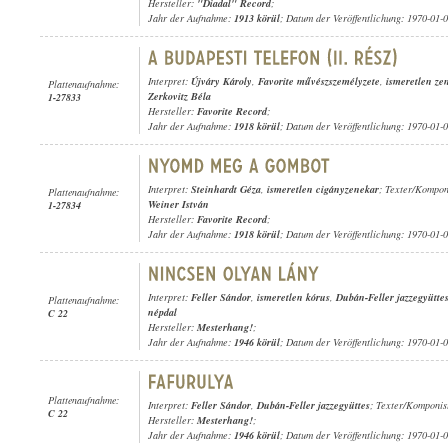
Hersteller:
"Diadal" Record
;
Jahr der Aufnahme:
1913 körül
; Datum der Veröffentlichung: 1970-01-
Interpret:
Újváry Károly
,
Favorite művészszemélyzete
,
ismeretlen ze
Plattenaufnahme:
Zerkovitz Béla
1-27833
Hersteller:
Favorite Record
;
Jahr der Aufnahme:
1918 körül
; Datum der Veröffentlichung: 1970-01-
Interpret:
Steinhardt Géza
,
ismeretlen cigányzenekar
; Texter/Kompon
Plattenaufnahme:
Weiner István
1-27834
Hersteller:
Favorite Record
;
Jahr der Aufnahme:
1918 körül
; Datum der Veröffentlichung: 1970-01-
Interpret:
Feller Sándor
,
ismeretlen kórus
,
Dubán-Feller jazzegyütte
Plattenaufnahme:
népdal
C 22
Hersteller:
Mesterhang!
;
Jahr der Aufnahme:
1946 körül
; Datum der Veröffentlichung: 1970-01-
Plattenaufnahme:
Interpret:
Feller Sándor
,
Dubán-Feller jazzegyüttes
; Texter/Komponis
C 22
Hersteller:
Mesterhang!
;
Jahr der Aufnahme:
1946 körül
; Datum der Veröffentlichung: 1970-01-