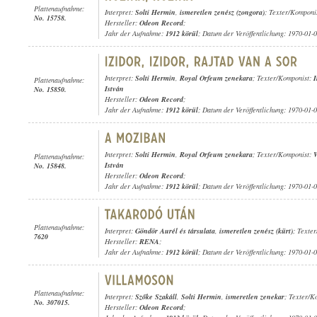
Plattenaufnahme:
Interpret:
Solti Hermin
,
ismeretlen zenész (zongora)
; Texter/Komponis
No. 15758.
Hersteller:
Odeon Record
;
Jahr der Aufnahme:
1912 körül
; Datum der Veröffentlichung: 1970-01-
Interpret:
Solti Hermin
,
Royal Orfeum zenekara
; Texter/Komponist:
I
Plattenaufnahme:
István
No. 15850.
Hersteller:
Odeon Record
;
Jahr der Aufnahme:
1912 körül
; Datum der Veröffentlichung: 1970-01-
Interpret:
Solti Hermin
,
Royal Orfeum zenekara
; Texter/Komponist:
W
Plattenaufnahme:
István
No. 15848.
Hersteller:
Odeon Record
;
Jahr der Aufnahme:
1912 körül
; Datum der Veröffentlichung: 1970-01-
Plattenaufnahme:
Interpret:
Göndör Aurél és társulata
,
ismeretlen zenész (kürt)
; Texter
7620
Hersteller:
RENA
;
Jahr der Aufnahme:
1912 körül
; Datum der Veröffentlichung: 1970-01-
Plattenaufnahme:
Interpret:
Szőke Szakáll
,
Solti Hermin
,
ismeretlen zenekar
; Texter/K
No. 307015.
Hersteller:
Odeon Record
;