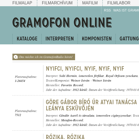
FILMALAP
FILMARCHÍVUM
MAFILM
FILMLABOR
RSS
WAS IST GRAM
Das möchte ich im GramofonRadio hören!
Interpret:
Solti Hermin
,
ismeretlen férfikar
,
Royal Orfeum zenekara
Plattenaufnahme:
Texter/Komponist:
Weiner István
-
Weiner István
1-26654
Hersteller:
Favorite Record
;
Jahr der Aufnahme:
1912 körül
; Datum der Veröffentlichung: 1970-01-
Plattenaufnahme:
7512
Interpret:
Göndör Aurél és társulata
,
ismeretlen cigányzenekar
; Text
Hersteller:
Metafon-Record
;
Jahr der Aufnahme:
1912 körül
; Datum der Veröffentlichung: 1970-01-