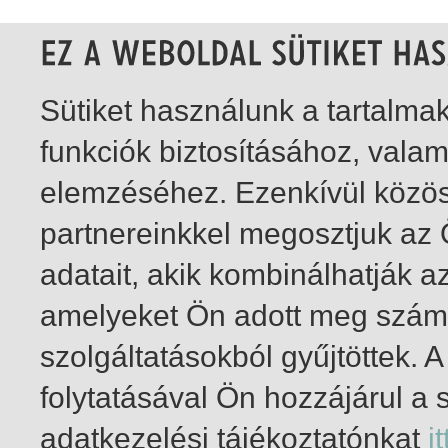
Sütiket használunk a tartalm
funkciók biztosításához, vala
elemzéséhez. Ezenkívül közö
partnereinkkel megosztjuk az
adatait, akik kombinálhatják a
amelyeket Ön adott meg számu
szolgáltatásokból gyűjtöttek.
folytatásával Ön hozzájárul a 
81-96
/ insgesamt 96 Treffer
adatkezelési tájékoztatónkat
it