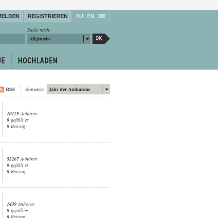
MELDEN
REGISTRIEREN
HU
EN
DE
Suche nach:
Allgemein
RSS
Sortieren:
Jahr der Aufnahme
10129
Anhören
0
gefällt es
0
Beitrag
53267
Anhören
0
gefällt es
0
Beitrag
1439
Anhören
0
gefällt es
0
Beitrag