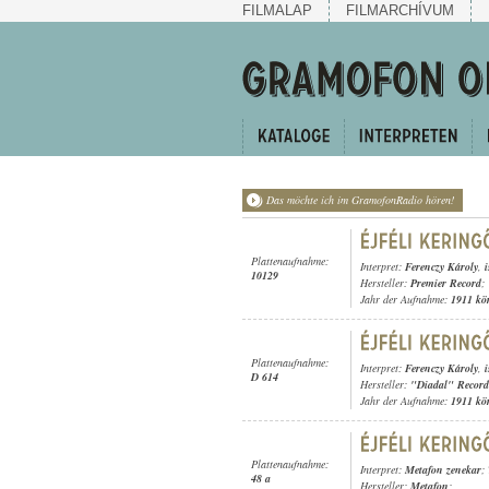
FILMALAP
FILMARCHÍVUM
Das möchte ich im GramofonRadio hören!
Plattenaufnahme:
Interpret:
Ferenczy Károly
,
10129
Hersteller:
Premier Record
;
Jahr der Aufnahme:
1911 kö
Plattenaufnahme:
Interpret:
Ferenczy Károly
,
D 614
Hersteller:
"Diadal" Record
Jahr der Aufnahme:
1911 kö
Plattenaufnahme:
Interpret:
Metafon zenekar
;
48 a
Hersteller:
Metafon
;