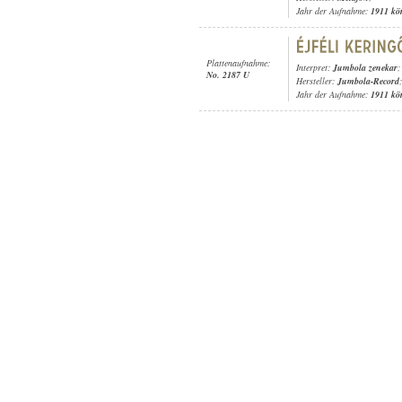
Jahr der Aufnahme:
1911 kö
Plattenaufnahme:
Interpret:
Jumbola zenekar
;
No. 2187 U
Hersteller:
Jumbola-Record
;
Jahr der Aufnahme:
1911 kö