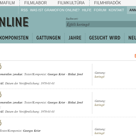
MAFILM
FILMLABOR
FILMKULTÚRA
FILMHIRADÓK
RSS
WAS IST GRAMOFON ONLINE?
HILFE
FORUM
KONTAKT
AN
Hören Sie zu!
Suchwort:
Machen Sie mit!
Reden Sie mit!
Empfehlen Sie
weiter!
Gattung:
ismeretlen zenekar
; Texter/Komponist:
Georges Krier
-
Heltai Jenő
keringő
rül
; Datum der Veröffentlichung: 1970-01-01
Gattung:
ismeretlen zenekar
; Texter/Komponist:
Georges Krier
-
Heltai Jenő
keringő
;
rül
; Datum der Veröffentlichung: 1970-01-01
Gattung:
 Texter/Komponist:
Georges Krier
keringő