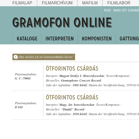
FILMALAP
FILMARCHÍVUM
MAFILM
FILMLABOR
RSS
WAS IST GRAM
Das möchte ich im GramofonRadio hören!
Plattenaufnahme:
Interpret:
Magyar királyi I. Honvédzenekar
; Texter/Komponist: -
G. C.-70002
Hersteller:
Gramophone Concert Record
;
Jahr der Aufnahme:
1902 körül
; Datum der Veröffentlichung: 1970-01-
Plattenaufnahme:
Interpret:
Magy. kir. honvédzenekar
; Texter/Komponist: -
D 910
Hersteller:
"Diadal" Record
;
Jahr der Aufnahme:
1910 körül
; Datum der Veröffentlichung: 1970-01-