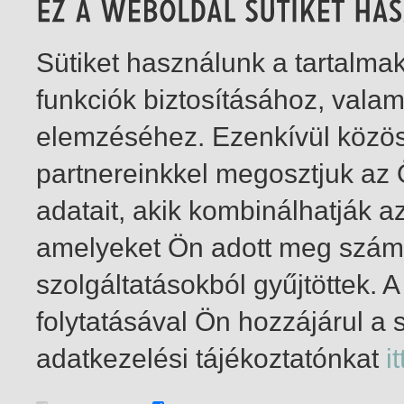
Sütiket használunk a tartalm
funkciók biztosításához, vala
elemzéséhez. Ezenkívül közö
partnereinkkel megosztjuk az
adatait, akik kombinálhatják a
amelyeket Ön adott meg számu
szolgáltatásokból gyűjtöttek.
folytatásával Ön hozzájárul a 
1-2
/ insgesamt 2 Treffer
adatkezelési tájékoztatónkat
it