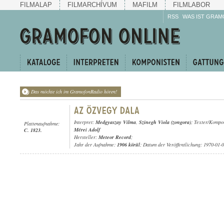
FILMALAP
FILMARCHÍVUM
MAFILM
FILMLABOR
RSS
WAS IST GRAM
Das möchte ich im GramofonRadio hören!
Interpret:
Medgyaszay Vilma
,
Szinegh Viola (zongora)
; Texter/Kompo
Plattenaufnahme:
Mérei Adolf
C. 1823.
Hersteller:
Meteor Record
;
Jahr der Aufnahme:
1906 körül
; Datum der Veröffentlichung: 1970-01-