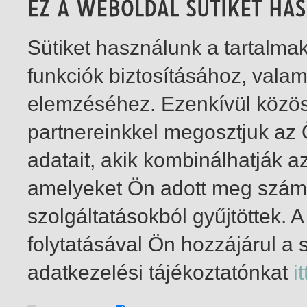
Sütiket használunk a tartalm
funkciók biztosításához, vala
elemzéséhez. Ezenkívül közö
partnereinkkel megosztjuk az
adatait, akik kombinálhatják a
amelyeket Ön adott meg számu
szolgáltatásokból gyűjtöttek.
folytatásával Ön hozzájárul a 
1-1
/ insgesamt 1 Treffer
adatkezelési tájékoztatónkat
it