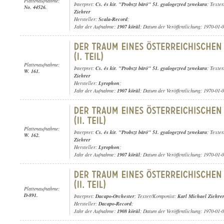
Plattenaufnahme:
Interpret:
Cs. és kir. "Probszt báró" 51. gyalogezred zenekara
; Texte
No. 44526.
Ziehrer
Hersteller:
Scala-Record
;
Jahr der Aufnahme:
1907 körül
; Datum der Veröffentlichung: 1970-01-
Plattenaufnahme:
Interpret:
Cs. és kir. "Probszt báró" 51. gyalogezred zenekara
; Texte
W. 161.
Ziehrer
Hersteller:
Lyrophon
;
Jahr der Aufnahme:
1907 körül
; Datum der Veröffentlichung: 1970-01-
Plattenaufnahme:
Interpret:
Cs. és kir. "Probszt báró" 51. gyalogezred zenekara
; Texte
W. 162.
Ziehrer
Hersteller:
Lyrophon
;
Jahr der Aufnahme:
1907 körül
; Datum der Veröffentlichung: 1970-01-
Plattenaufnahme:
D-891.
Interpret:
Dacapo-Orchester
; Texter/Komponist:
Karl Michael Ziehre
Hersteller:
Dacapo-Record
;
Jahr der Aufnahme:
1908 körül
; Datum der Veröffentlichung: 1970-01-