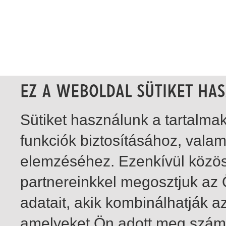
Sütiket használunk a tartalm
funkciók biztosításához, vala
elemzéséhez. Ezenkívül közö
partnereinkkel megosztjuk az
adatait, akik kombinálhatják a
amelyeket Ön adott meg számu