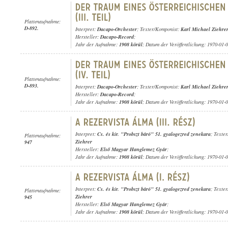
Plattenaufnahme:
D-892.
Interpret:
Dacapo-Orchester
; Texter/Komponist:
Karl Michael Ziehre
Hersteller:
Dacapo-Record
;
Jahr der Aufnahme:
1908 körül
; Datum der Veröffentlichung: 1970-01-
Plattenaufnahme:
D-893.
Interpret:
Dacapo-Orchester
; Texter/Komponist:
Karl Michael Ziehre
Hersteller:
Dacapo-Record
;
Jahr der Aufnahme:
1908 körül
; Datum der Veröffentlichung: 1970-01-
Interpret:
Cs. és kir. "Probszt báró" 51. gyalogezred zenekara
; Texte
Plattenaufnahme:
Ziehrer
947
Hersteller:
Első Magyar Hanglemez Gyár
;
Jahr der Aufnahme:
1908 körül
; Datum der Veröffentlichung: 1970-01-
Interpret:
Cs. és kir. "Probszt báró" 51. gyalogezred zenekara
; Texte
Plattenaufnahme:
Ziehrer
945
Hersteller:
Első Magyar Hanglemez Gyár
;
Jahr der Aufnahme:
1908 körül
; Datum der Veröffentlichung: 1970-01-