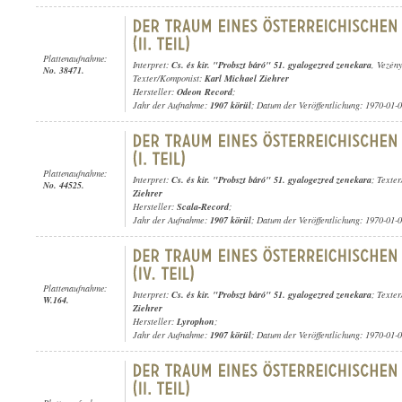
Plattenaufnahme:
Interpret:
Cs. és kir. "Probszt báró" 51. gyalogezred zenekara
, Vezén
No. 38471.
Texter/Komponist:
Karl Michael Ziehrer
Hersteller:
Odeon Record
;
Jahr der Aufnahme:
1907 körül
; Datum der Veröffentlichung: 1970-01-
Plattenaufnahme:
Interpret:
Cs. és kir. "Probszt báró" 51. gyalogezred zenekara
; Texte
No. 44525.
Ziehrer
Hersteller:
Scala-Record
;
Jahr der Aufnahme:
1907 körül
; Datum der Veröffentlichung: 1970-01-
Plattenaufnahme:
Interpret:
Cs. és kir. "Probszt báró" 51. gyalogezred zenekara
; Texte
W.164.
Ziehrer
Hersteller:
Lyrophon
;
Jahr der Aufnahme:
1907 körül
; Datum der Veröffentlichung: 1970-01-