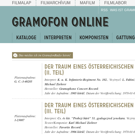
FILMALAP
FILMARCHÍVUM
MAFILM
FILMLABOR
RSS
WAS IST GRAM
Das möchte ich im GramofonRadio hören!
Plattenaufnahme:
Interpret:
K. u. K. Infanterie-Regiment No. 102.
, Vezényel:
L. Fabini
G. C.-3-40285
Michael Ziehrer
Hersteller:
Gramophone Concert Record
;
Jahr der Aufnahme:
1905 körül
; Datum der Veröffentlichung: 1970-01-
Plattenaufnahme:
Interpret:
Cs. és kir. "Probszt báró" 51. gyalogezred zenekara
, Vezén
1-23087
Texter/Komponist:
Karl Michael Ziehrer
Hersteller:
Favorite Record
;
Jahr der Aufnahme:
1906 körül
; Datum der Veröffentlichung: 1970-01-