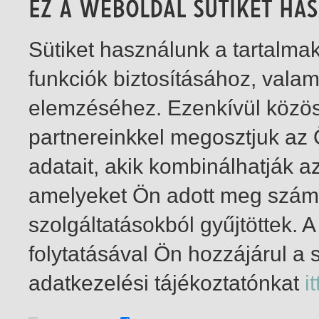
Sütiket használunk a tartalm
funkciók biztosításához, vala
elemzéséhez. Ezenkívül közö
partnereinkkel megosztjuk az
adatait, akik kombinálhatják a
amelyeket Ön adott meg számu
szolgáltatásokból gyűjtöttek.
folytatásával Ön hozzájárul a 
1-2
/ insgesamt 2 Treffer
adatkezelési tájékoztatónkat
it