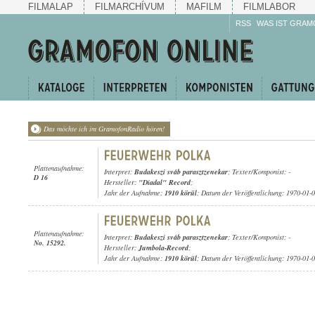
FILMALAP
FILMARCHÍVUM
MAFILM
FILMLABOR
RSS
WAS IST GRAM
Das möchte ich im GramofonRadio hören!
Plattenaufnahme:
Interpret:
Budakeszi sváb parasztzenekar
; Texter/Komponist: -
D 16
Hersteller:
"Diadal" Record
;
Jahr der Aufnahme:
1910 körül
; Datum der Veröffentlichung: 1970-01-
Plattenaufnahme:
Interpret:
Budakeszi sváb parasztzenekar
; Texter/Komponist: -
No. 15292.
Hersteller:
Jumbola-Record
;
Jahr der Aufnahme:
1910 körül
; Datum der Veröffentlichung: 1970-01-