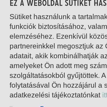
Sütiket használunk a tartalm
funkciók biztosításához, vala
elemzéséhez. Ezenkívül közö
partnereinkkel megosztjuk az
adatait, akik kombinálhatják a
amelyeket Ön adott meg számu
szolgáltatásokból gyűjtöttek.
folytatásával Ön hozzájárul a 
1-0
/ insgesamt 0 Treffer
adatkezelési tájékoztatónkat
it