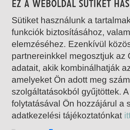
Sütiket használunk a tartalm
funkciók biztosításához, vala
elemzéséhez. Ezenkívül közö
partnereinkkel megosztjuk az
adatait, akik kombinálhatják a
amelyeket Ön adott meg számu
szolgáltatásokból gyűjtöttek.
folytatásával Ön hozzájárul a 
1-1
/ insgesamt 1 Treffer
adatkezelési tájékoztatónkat
it