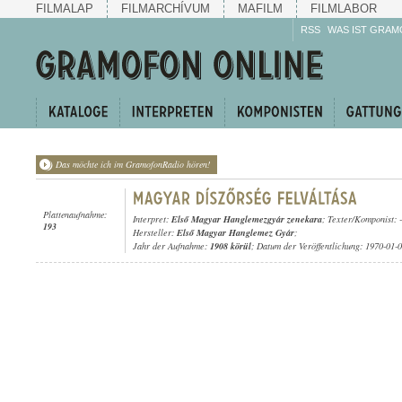
FILMALAP
FILMARCHÍVUM
MAFILM
FILMLABOR
RSS
WAS IST GRAM
Das möchte ich im GramofonRadio hören!
Plattenaufnahme:
Interpret:
Első Magyar Hanglemezgyár zenekara
; Texter/Komponist: -
193
Hersteller:
Első Magyar Hanglemez Gyár
;
Jahr der Aufnahme:
1908 körül
; Datum der Veröffentlichung: 1970-01-