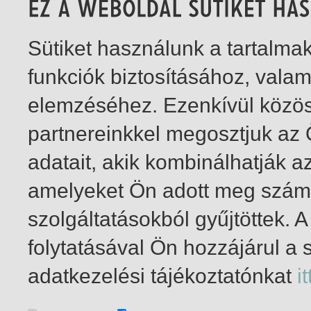
Sütiket használunk a tartalm
funkciók biztosításához, vala
elemzéséhez. Ezenkívül közö
partnereinkkel megosztjuk az
adatait, akik kombinálhatják a
amelyeket Ön adott meg számu
szolgáltatásokból gyűjtöttek.
folytatásával Ön hozzájárul a 
1-1
/ insgesamt 1 Treffer
adatkezelési tájékoztatónkat
it