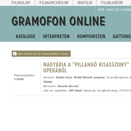
FILMALAP
FILMARCHÍVUM
MAFILM
FILMLABOR
RSS
WAS IST GRAM
Das möchte ich im GramofonRadio hören!
Plattenaufnahme:
Interpret:
Sándor Erzsi
,
Benkő Henrik (zongora)
; Texter/Komponist:
1-26586
Sándor
Hersteller:
Favorite Record
;
Jahr der Aufnahme:
1907 körül
; Datum der Veröffentlichung: 1970-01-