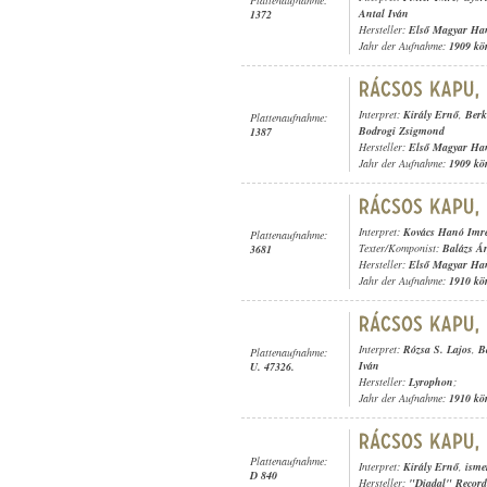
Antal Iván
1372
Hersteller:
Első Magyar Ha
Jahr der Aufnahme:
1909 kö
Interpret:
Király Ernő
,
Berk
Plattenaufnahme:
Bodrogi Zsigmond
1387
Hersteller:
Első Magyar Ha
Jahr der Aufnahme:
1909 kö
Interpret:
Kovács Hanó Imr
Plattenaufnahme:
Texter/Komponist:
Balázs Á
3681
Hersteller:
Első Magyar Ha
Jahr der Aufnahme:
1910 kö
Interpret:
Rózsa S. Lajos
,
B
Plattenaufnahme:
Iván
U. 47326.
Hersteller:
Lyrophon
;
Jahr der Aufnahme:
1910 kö
Plattenaufnahme:
Interpret:
Király Ernő
,
isme
D 840
Hersteller:
"Diadal" Record