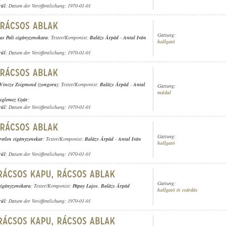
rül
; Datum der Veröffentlichung: 1970-01-01
Gattung:
as Pali cigányzenekara
; Texter/Komponist:
Balázs Árpád
-
Antal Iván
hallgató
rül
; Datum der Veröffentlichung: 1970-01-01
Vincze Zsigmond (zongora)
; Texter/Komponist:
Balázs Árpád
-
Antal
Gattung:
műdal
nglemez Gyár
;
rül
; Datum der Veröffentlichung: 1970-01-01
Gattung:
retlen cigányzenekar
; Texter/Komponist:
Balázs Árpád
-
Antal Iván
hallgató
rül
; Datum der Veröffentlichung: 1970-01-01
Gattung:
cigányzenekara
; Texter/Komponist:
Pápay Lajos
,
Balázs Árpád
hallgató és csárdás
rül
; Datum der Veröffentlichung: 1970-01-01