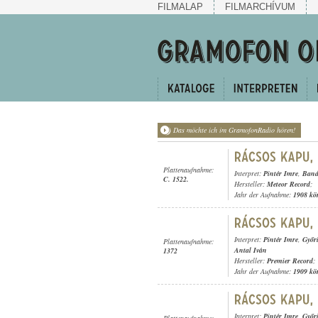
FILMALAP
FILMARCHÍVUM
Das möchte ich im GramofonRadio hören!
Plattenaufnahme:
Interpret:
Pintér Imre
,
Band
C. 1522.
Hersteller:
Meteor Record
;
Jahr der Aufnahme:
1908 kö
Interpret:
Pintér Imre
,
Győri
Plattenaufnahme:
Antal Iván
1372
Hersteller:
Premier Record
;
Jahr der Aufnahme:
1909 kö
Interpret:
Pintér Imre
,
Győri
Plattenaufnahme: