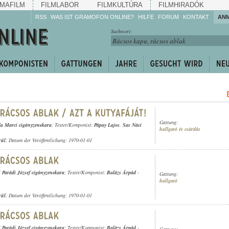
MAFILM
FILMLABOR
FILMKULTÚRA
FILMHIRADÓK
RSS
WAS IST GRAMOFON ONLINE?
HILFE
FORUM
KONTAKT
AN
Hören Sie zu!
Suchwort:
Machen Sie mit!
Reden Sie mit!
Empfehlen Sie
weiter!
Gattung:
a Marci cigányzenekara
; Texter/Komponist:
Pápay Lajos
,
Sas Náci
hallgató és csárdás
rül
; Datum der Veröffentlichung: 1970-01-01
 Parádi József cigányzenekara
; Texter/Komponist:
Balázs Árpád
-
Gattung:
hallgató
rül
; Datum der Veröffentlichung: 1970-01-01
 Parádi József cigányzenekara
; Texter/Komponist:
Balázs Árpád
-
Gattung: