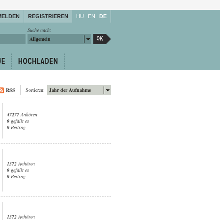
MELDEN
REGISTRIEREN
HU
EN
DE
Suche nach:
Allgemein
RSS
Sortieren:
Jahr der Aufnahme
47277
Anhören
0
gefällt es
0
Beitrag
1372
Anhören
0
gefällt es
0
Beitrag
1372
Anhören