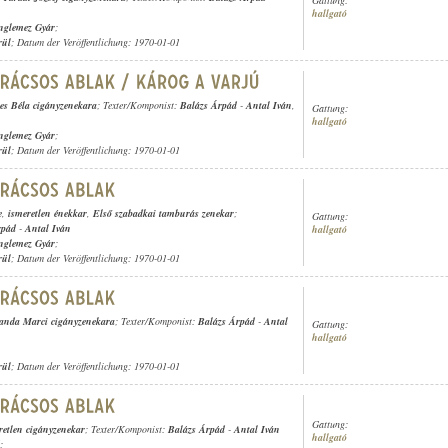
hallgató
nglemez Gyár
;
rül
; Datum der Veröffentlichung: 1970-01-01
es Béla cigányzenekara
; Texter/Komponist:
Balázs Árpád
-
Antal Iván
,
Gattung:
hallgató
nglemez Gyár
;
rül
; Datum der Veröffentlichung: 1970-01-01
e
,
ismeretlen énekkar
,
Első szabadkai tamburás zenekar
;
Gattung:
rpád
-
Antal Iván
hallgató
nglemez Gyár
;
rül
; Datum der Veröffentlichung: 1970-01-01
anda Marci cigányzenekara
; Texter/Komponist:
Balázs Árpád
-
Antal
Gattung:
hallgató
rül
; Datum der Veröffentlichung: 1970-01-01
Gattung:
retlen cigányzenekar
; Texter/Komponist:
Balázs Árpád
-
Antal Iván
hallgató
;