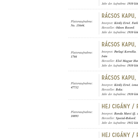
Jahr der Aufnahme:
1910 kö
Plattenaufnahme:
Interpret:
Király Ernő
,
Fark
No. 15644.
Hersteller:
Odeon Record
;
Jahr der Aufnahme:
1910 kö
Interpret:
Parlagi Kornélia
,
Plattenaufnahme:
Iván
1766
Hersteller:
Első Magyar Ha
Jahr der Aufnahme:
1910 kö
Plattenaufnahme:
Interpret:
Király Ernő
,
isme
47712
Hersteller:
Beka
;
Jahr der Aufnahme:
1910 kö
Plattenaufnahme:
Interpret:
Banda Marci ifj. 
10893
Hersteller:
Special-Rekord
;
Jahr der Aufnahme:
1912 kö