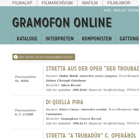
FILMALAP
FILMARCHÍVUM
MAFILM
FILMLABOR
RSS
WAS IST GRAM
Das möchte ich im GramofonRadio hören!
Interpret:
Otakar Marák
,
ismeretlen zenész (zongora)
; Texter/Kompon
Plattenaufnahme:
Johann Christoph Grünbaum
No. 38364.
Hersteller:
Odeon Record
;
Jahr der Aufnahme:
1906 körül
; Datum der Veröffentlichung: 1970-01-
Interpret:
Enrico Caruso
,
ismeretlen zenekar
; Texter/Komponist:
Giu
Plattenaufnahme:
Cammarano
G. C.-2-52489
Hersteller:
Gramophone Concert Record
;
Jahr der Aufnahme:
1906.02.11
; Datum der Veröffentlichung: 1970-01-