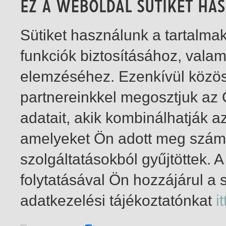
Sütiket használunk a tartalm
funkciók biztosításához, vala
elemzéséhez. Ezenkívül közö
partnereinkkel megosztjuk az
adatait, akik kombinálhatják a
amelyeket Ön adott meg számu
szolgáltatásokból gyűjtöttek.
folytatásával Ön hozzájárul a 
1-4
/ insgesamt 4 Treffer
adatkezelési tájékoztatónkat
it