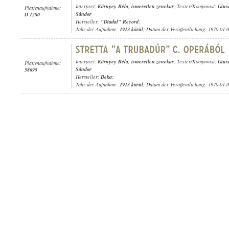
Interpret:
Környey Béla
,
ismeretlen zenekar
; Texter/Komponist:
Gius
Plattenaufnahme:
Sándor
D 1280
Hersteller:
"Diadal" Record
;
Jahr der Aufnahme:
1913 körül
; Datum der Veröffentlichung: 1970-01-
Interpret:
Környey Béla
,
ismeretlen zenekar
; Texter/Komponist:
Gius
Plattenaufnahme:
Sándor
58695
Hersteller:
Beka
;
Jahr der Aufnahme:
1913 körül
; Datum der Veröffentlichung: 1970-01-