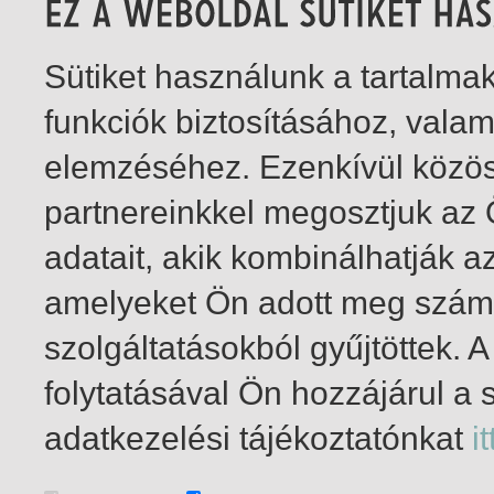
Sütiket használunk a tartalm
funkciók biztosításához, vala
elemzéséhez. Ezenkívül közö
partnereinkkel megosztjuk az
adatait, akik kombinálhatják a
amelyeket Ön adott meg számu
szolgáltatásokból gyűjtöttek.
folytatásával Ön hozzájárul a 
1-2
/ insgesamt 2 Treffer
adatkezelési tájékoztatónkat
it