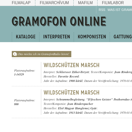
FILMALAP
FILMARCHÍVUM
MAFILM
FILMLABOR
RSS
WAS IST GRAM
Das möchte ich im GramofonRadio hören!
Plattenaufnahme:
Interpret:
Schlierseer Zither-Terzett
; Texter/Komponist:
Jean Rinders
1-14329
Hersteller:
Favorite Record
;
Jahr der Aufnahme:
1908 körül
; Datum der Veröffentlichung: 1970-01-
Interpret:
Schrammelbegleitung
,
"D'feschen Geister" Posthornduo 
Plattenaufnahme:
Texter/Komponist:
Jean Rinderspacher
800
Hersteller:
Első Magyar Hanglemez Gyár
;
Jahr der Aufnahme:
1913 körül
; Datum der Veröffentlichung: 1970-01-