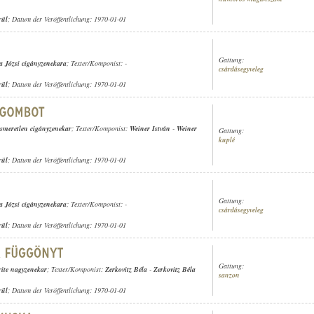
rül
; Datum der Veröffentlichung: 1970-01-01
Gattung:
a Józsi cigányzenekara
; Texter/Komponist: -
csárdásegyveleg
rül
; Datum der Veröffentlichung: 1970-01-01
ismeretlen cigányzenekar
; Texter/Komponist:
Weiner István
-
Weiner
Gattung:
kuplé
rül
; Datum der Veröffentlichung: 1970-01-01
Gattung:
a Józsi cigányzenekara
; Texter/Komponist: -
csárdásegyveleg
rül
; Datum der Veröffentlichung: 1970-01-01
Gattung:
rite nagyzenekar
; Texter/Komponist:
Zerkovitz Béla
-
Zerkovitz Béla
sanzon
rül
; Datum der Veröffentlichung: 1970-01-01