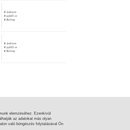
0
Anhören
0
gefällt es
0
Beitrag
0
Anhören
0
gefällt es
0
Beitrag
1. Seite
almunk elemzéséhez. Ezenkívül
lhatják az adatokat más olyan
alon való böngészés folytatásával Ön