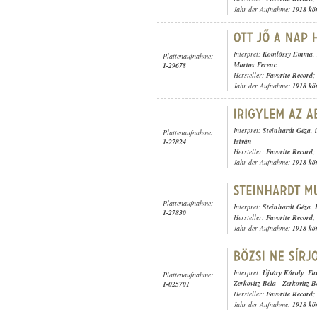
Jahr der Aufnahme:
1918 kö
Interpret:
Komlóssy Emma
,
Plattenaufnahme:
Martos Ferenc
1-29678
Hersteller:
Favorite Record
;
Jahr der Aufnahme:
1918 kö
Interpret:
Steinhardt Géza
,
Plattenaufnahme:
István
1-27824
Hersteller:
Favorite Record
;
Jahr der Aufnahme:
1918 kö
Plattenaufnahme:
Interpret:
Steinhardt Géza
,
1-27830
Hersteller:
Favorite Record
;
Jahr der Aufnahme:
1918 kö
Interpret:
Újváry Károly
,
Fa
Plattenaufnahme:
Zerkovitz Béla
-
Zerkovitz B
1-025701
Hersteller:
Favorite Record
;
Jahr der Aufnahme:
1918 kö