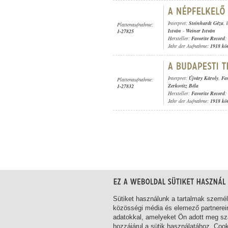
Interpret:
Steinhardt Géza
,
Plattenaufnahme:
István
-
Weiner István
1-27825
Hersteller:
Favorite Record
;
Jahr der Aufnahme:
1918 kö
Interpret:
Újváry Károly
,
Fa
Plattenaufnahme:
Zerkovitz Béla
1-27832
Hersteller:
Favorite Record
;
Jahr der Aufnahme:
1918 kö
1-18
/ insgesamt 18 Treffer
Sütiket használunk a tartalmak szemé
közösségi média és elemező partnerei
adatokkal, amelyeket Ön adott meg szá
hozzájárul a sütik használatához. Coo