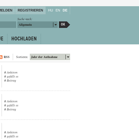
MELDEN
REGISTRIEREN
HU
EN
DE
Suche nach:
Allgemein
RSS
Sortieren:
Jahr der Aufnahme
0
Anhören
0
gefällt es
0
Beitrag
0
Anhören
0
gefällt es
0
Beitrag
0
Anhören
0
gefällt es