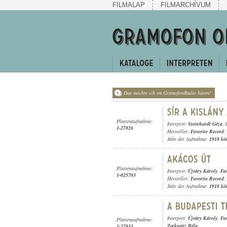
FILMALAP
FILMARCHÍVUM
Das möchte ich im GramofonRadio hören!
Plattenaufnahme:
Interpret:
Steinhardt Géza
,
1-27826
Hersteller:
Favorite Record
;
Jahr der Aufnahme:
1918 kö
Plattenaufnahme:
Interpret:
Újváry Károly
,
Fa
1-025703
Hersteller:
Favorite Record
;
Jahr der Aufnahme:
1918 kö
Interpret:
Újváry Károly
,
Fa
Plattenaufnahme:
Zerkovitz Béla
1-27833