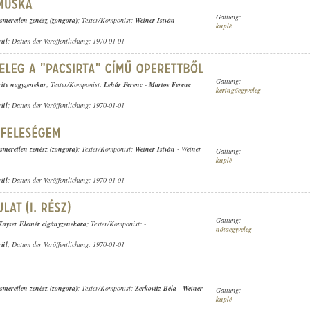
Gattung:
ismeretlen zenész (zongora)
; Texter/Komponist:
Weiner István
kuplé
rül
; Datum der Veröffentlichung: 1970-01-01
Gattung:
rite nagyzenekar
; Texter/Komponist:
Lehár Ferenc
-
Martos Ferenc
keringőegyveleg
rül
; Datum der Veröffentlichung: 1970-01-01
ismeretlen zenész (zongora)
; Texter/Komponist:
Weiner István
-
Weiner
Gattung:
kuplé
rül
; Datum der Veröffentlichung: 1970-01-01
Gattung:
Kayser Elemér cigányzenekara
; Texter/Komponist: -
nótaegyveleg
rül
; Datum der Veröffentlichung: 1970-01-01
ismeretlen zenész (zongora)
; Texter/Komponist:
Zerkovitz Béla
-
Weiner
Gattung:
kuplé