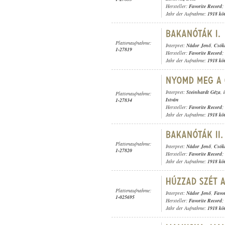
Hersteller:
Favorite Record
;
Jahr der Aufnahme:
1918 kö
Plattenaufnahme:
Interpret:
Nádor Jenő
,
Csók
1-27819
Hersteller:
Favorite Record
;
Jahr der Aufnahme:
1918 kö
Interpret:
Steinhardt Géza
,
Plattenaufnahme:
István
1-27834
Hersteller:
Favorite Record
;
Jahr der Aufnahme:
1918 kö
Plattenaufnahme:
Interpret:
Nádor Jenő
,
Csók
1-27820
Hersteller:
Favorite Record
;
Jahr der Aufnahme:
1918 kö
Plattenaufnahme:
Interpret:
Nádor Jenő
,
Favo
1-025695
Hersteller:
Favorite Record
;
Jahr der Aufnahme:
1918 kö