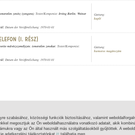
ismeretlen zenész (zongora)
; Texter/Komponist:
Irving Berlin
,
Weiner
Gattung:
kuplé
rül
; Datum der Veröffentlichung: 1970-01-01
vorite művészszemélyzete
,
ismeretlen zenekar
; Texter/Komponist:
Gattung:
humoros magánszám
rül
; Datum der Veröffentlichung: 1970-01-01
lyre szabásához, közösségi funkciók biztosításához, valamint weboldalforg
nkkel megosztjuk az Ön weboldalhasználatra vonatkozó adatait, akik kombiná
mukra vagy az Ön által használt más szolgáltatásokból gyűjtöttek. A webold
kie adatkezelési tájékoztatónkat
itt
találhatja meg.