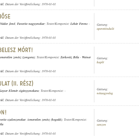
rül
; Datum der Veröffentlichung: 1970-01-01
Nádor Jenő
,
Favorite nagyzenekar
; Texter/Komponist:
Lehár Ferenc
-
Gattung:
operettinduló
rül
; Datum der Veröffentlichung: 1970-01-01
ismeretlen zenész (zongora)
; Texter/Komponist:
Zerkovitz Béla
-
Weiner
Gattung:
kuplé
rül
; Datum der Veröffentlichung: 1970-01-01
Gattung:
Kayser Elemér cigányzenekara
; Texter/Komponist: -
nótaegyveleg
rül
; Datum der Veröffentlichung: 1970-01-01
vorite szalonzenekar
,
ismeretlen zenész (hegedű)
; Texter/Komponist:
Gattung:
éla
sanzon
rül
; Datum der Veröffentlichung: 1970-01-01