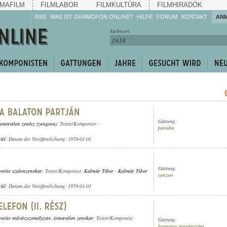
MAFILM
FILMLABOR
FILMKULTÚRA
FILMHIRADÓK
RSS
WAS IST GRAMOFON ONLINE?
HILFE
FORUM
KONTAKT
AN
Hören Sie zu!
Suchwort:
Machen Sie mit!
Reden Sie mit!
Empfehlen Sie
weiter!
Gattung:
ismeretlen zenész (zongora)
; Texter/Komponist: -
paródia
rül
; Datum der Veröffentlichung: 1970-01-01
Gattung:
vorite szalonzenekar
; Texter/Komponist:
Kalmár Tibor
-
Kalmár Tibor
sanzon
rül
; Datum der Veröffentlichung: 1970-01-01
vorite művészszemélyzete
,
ismeretlen zenekar
; Texter/Komponist:
Gattung:
humoros magánszám