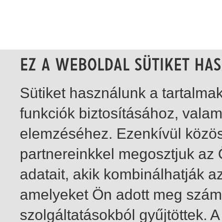
Sütiket használunk a tartalm
funkciók biztosításához, vala
elemzéséhez. Ezenkívül közö
partnereinkkel megosztjuk az
adatait, akik kombinálhatják a
amelyeket Ön adott meg számu
szolgáltatásokból gyűjtöttek.