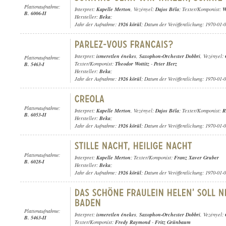
Plattenaufnahme:
Interpret:
Kapelle Merton
, Vezényel:
Dajos Béla
; Texter/Komponist:
W
B. 6006-II
Hersteller:
Beka
;
Jahr der Aufnahme:
1926 körül
; Datum der Veröffentlichung: 1970-01-
Interpret:
ismeretlen énekes
,
Saxophon-Orchester Dobbri
, Vezényel:
Plattenaufnahme:
Texter/Komponist:
Theodor Wottitz
-
Peter Herz
B. 5463-I
Hersteller:
Beka
;
Jahr der Aufnahme:
1926 körül
; Datum der Veröffentlichung: 1970-01-
Plattenaufnahme:
Interpret:
Kapelle Merton
, Vezényel:
Dajos Béla
; Texter/Komponist:
R
B. 6053-II
Hersteller:
Beka
;
Jahr der Aufnahme:
1926 körül
; Datum der Veröffentlichung: 1970-01-
Plattenaufnahme:
Interpret:
Kapelle Merton
; Texter/Komponist:
Franz Xaver Gruber
B. 6028-I
Hersteller:
Beka
;
Jahr der Aufnahme:
1926 körül
; Datum der Veröffentlichung: 1970-01-
Plattenaufnahme:
Interpret:
ismeretlen énekes
,
Saxophon-Orchester Dobbri
, Vezényel:
B. 5463-II
Texter/Komponist:
Fredy Raymond
-
Fritz Grünbaum