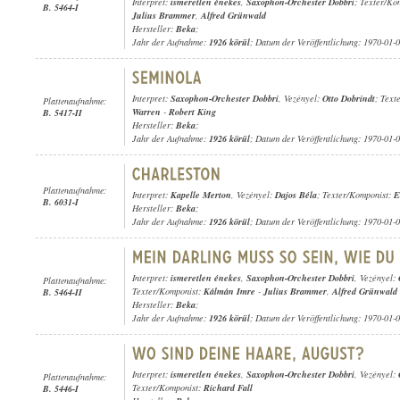
Interpret:
ismeretlen énekes
,
Saxophon-Orchester Dobbri
; Texter/Ko
B. 5464-I
Julius Brammer
,
Alfred Grünwald
Hersteller:
Beka
;
Jahr der Aufnahme:
1926 körül
; Datum der Veröffentlichung: 1970-01-
Interpret:
Saxophon-Orchester Dobbri
, Vezényel:
Otto Dobrindt
; Text
Plattenaufnahme:
Warren
-
Robert King
B. 5417-II
Hersteller:
Beka
;
Jahr der Aufnahme:
1926 körül
; Datum der Veröffentlichung: 1970-01-
Plattenaufnahme:
Interpret:
Kapelle Merton
, Vezényel:
Dajos Béla
; Texter/Komponist:
E
B. 6031-I
Hersteller:
Beka
;
Jahr der Aufnahme:
1926 körül
; Datum der Veröffentlichung: 1970-01-
Interpret:
ismeretlen énekes
,
Saxophon-Orchester Dobbri
, Vezényel:
Plattenaufnahme:
Texter/Komponist:
Kálmán Imre
-
Julius Brammer
,
Alfred Grünwald
B. 5464-II
Hersteller:
Beka
;
Jahr der Aufnahme:
1926 körül
; Datum der Veröffentlichung: 1970-01-
Interpret:
ismeretlen énekes
,
Saxophon-Orchester Dobbri
, Vezényel:
Plattenaufnahme:
Texter/Komponist:
Richard Fall
B. 5446-I