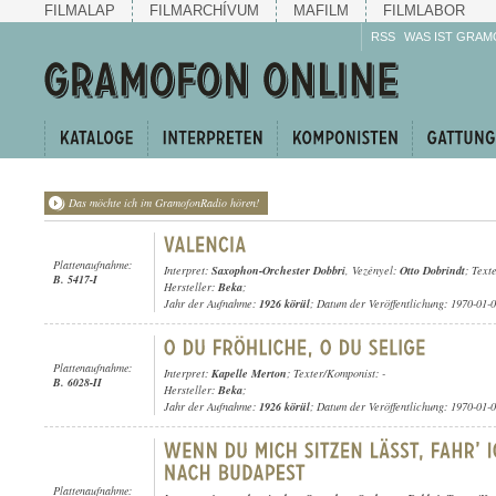
FILMALAP
FILMARCHÍVUM
MAFILM
FILMLABOR
RSS
WAS IST GRAM
Das möchte ich im GramofonRadio hören!
Plattenaufnahme:
Interpret:
Saxophon-Orchester Dobbri
, Vezényel:
Otto Dobrindt
; Text
B. 5417-I
Hersteller:
Beka
;
Jahr der Aufnahme:
1926 körül
; Datum der Veröffentlichung: 1970-01-
Plattenaufnahme:
Interpret:
Kapelle Merton
; Texter/Komponist: -
B. 6028-II
Hersteller:
Beka
;
Jahr der Aufnahme:
1926 körül
; Datum der Veröffentlichung: 1970-01-
Plattenaufnahme: