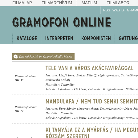
FILMALAP
FILMARCHÍVUM
MAFILM
FILMLABOR
RSS
WAS IST GRAM
Das möchte ich im GramofonRadio hören!
Interpret:
László Imre
,
Berkes Béla ifj. cigányzenekara
; Texter/Komp
Plattenaufnahme:
Szabolcska Mihály
OH 35
Hersteller:
Columbia
;
Jahr der Aufnahme:
1933 körül
; Datum der Veröffentlichung: 1970-01-
Plattenaufnahme:
Interpret:
Bura Sándor cigányzenekara
; Texter/Komponist:
Dóczy Józ
OH 17
Hersteller:
Columbia
;
Jahr der Aufnahme:
1933 körül
; Datum der Veröffentlichung: 1970-01-