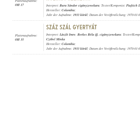
Plattenaufnahme:
OH 17
Interpret:
Bura Sándor cigányzenekara
; Texter/Komponist:
Piufsich 
Hersteller:
Columbia
;
Jahr der Aufnahme:
1933 körül
; Datum der Veröffentlichung: 1970-01-
Interpret:
László Imre
,
Berkes Béla ifj. cigányzenekara
; Texter/Komp
Plattenaufnahme:
Czóbel Minka
OH 35
Hersteller:
Columbia
;
Jahr der Aufnahme:
1933 körül
; Datum der Veröffentlichung: 1970-01-