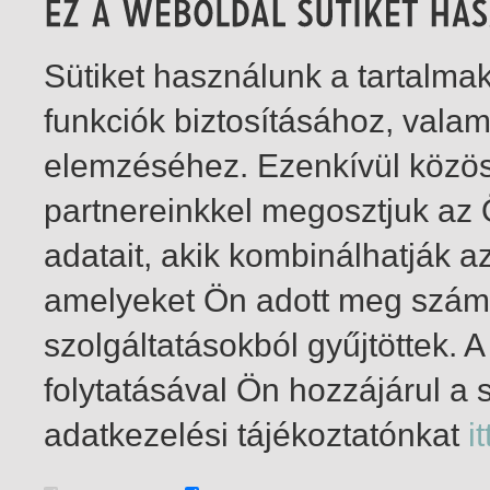
Sütiket használunk a tartalm
funkciók biztosításához, vala
elemzéséhez. Ezenkívül közö
partnereinkkel megosztjuk az
adatait, akik kombinálhatják a
amelyeket Ön adott meg számu
szolgáltatásokból gyűjtöttek.
folytatásával Ön hozzájárul a 
1-4
/ insgesamt 4 Treffer
adatkezelési tájékoztatónkat
it