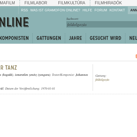
MAFILM
FILMLABOR
FILMKULTÚRA
FILMHIRADÓK
RSS
WAS IST GRAMOFON ONLINE?
HILFE
FORUM
KONTAKT
AN
Hören Sie zu!
Suchwort:
Machen Sie mit!
Reden Sie mit!
Empfehlen Sie
weiter!
 (hegedű)
,
ismeretlen zenész (zongora)
; Texter/Komponist:
Johannes
Gattung:
feldolgozás
rül
; Datum der Veröffentlichung: 1970-01-01