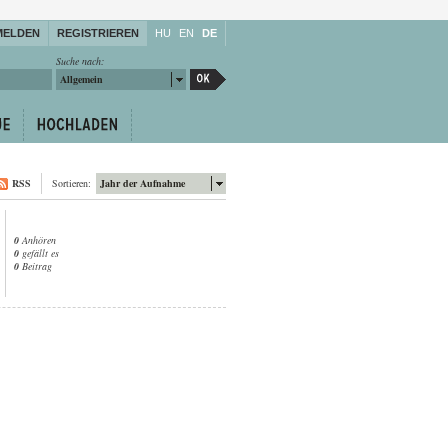
MELDEN
REGISTRIEREN
HU
EN
DE
Suche nach:
Allgemein
RSS
Sortieren:
Jahr der Aufnahme
0
Anhören
0
gefällt es
0
Beitrag