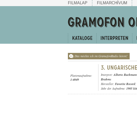
FILMALAP
FILMARCHÍVUM
Das möchte ich im GramofonRadio hören!
Interpret:
Alberto Bachmann
Plattenaufnahme:
Brahms
1-4049
Hersteller:
Favorite Record
;
Jahr der Aufnahme:
1905 kö