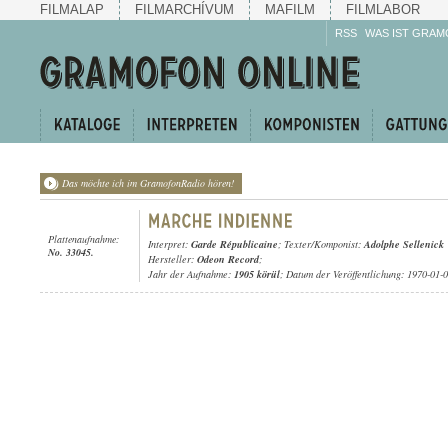
FILMALAP
FILMARCHÍVUM
MAFILM
FILMLABOR
RSS
WAS IST GRAM
Das möchte ich im GramofonRadio hören!
Plattenaufnahme:
Interpret:
Garde Républicaine
; Texter/Komponist:
Adolphe Sellenick
No. 33045.
Hersteller:
Odeon Record
;
Jahr der Aufnahme:
1905 körül
; Datum der Veröffentlichung: 1970-01-