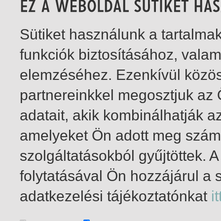
Sütiket használunk a tartalm
funkciók biztosításához, vala
elemzéséhez. Ezenkívül közö
partnereinkkel megosztjuk az
adatait, akik kombinálhatják a
amelyeket Ön adott meg számu
szolgáltatásokból gyűjtöttek.
folytatásával Ön hozzájárul a 
1-1
/ insgesamt 1 Treffer
adatkezelési tájékoztatónkat
it