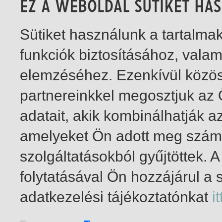
Sütiket használunk a tartalm
funkciók biztosításához, vala
elemzéséhez. Ezenkívül közö
partnereinkkel megosztjuk az
adatait, akik kombinálhatják a
amelyeket Ön adott meg számu
szolgáltatásokból gyűjtöttek.
folytatásával Ön hozzájárul a 
1-10
/ insgesamt 10 Treffer
adatkezelési tájékoztatónkat
it