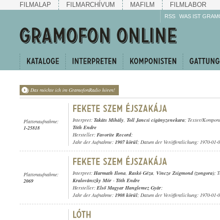
FILMALAP
FILMARCHÍVUM
MAFILM
FILMLABOR
RSS
WAS IST GRAM
Das möchte ich im GramofonRadio hören!
Interpret:
Takáts Mihály
,
Toll Jancsi cigányzenekara
; Texter/Kompon
Plattenaufnahme:
Tóth Endre
1-25818
Hersteller:
Favorite Record
;
Jahr der Aufnahme:
1907 körül
; Datum der Veröffentlichung: 1970-01-
Interpret:
Harmath Ilona
,
Raskó Géza
,
Vincze Zsigmond (zongora)
; 
Plattenaufnahme:
Kralovánszky Mór
-
Tóth Endre
2069
Hersteller:
Első Magyar Hanglemez Gyár
;
Jahr der Aufnahme:
1908 körül
; Datum der Veröffentlichung: 1970-01-