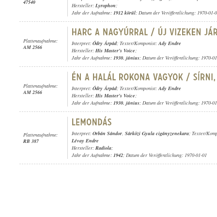
47540
Hersteller:
Lyrophon
;
Jahr der Aufnahme:
1912 körül
; Datum der Veröffentlichung: 1970-01-
Plattenaufnahme:
Interpret:
Ódry Árpád
; Texter/Komponist:
Ady Endre
AM 2566
Hersteller:
His Master's Voice
;
Jahr der Aufnahme:
1930. június
; Datum der Veröffentlichung: 1970-0
Plattenaufnahme:
Interpret:
Ódry Árpád
; Texter/Komponist:
Ady Endre
AM 2566
Hersteller:
His Master's Voice
;
Jahr der Aufnahme:
1930. június
; Datum der Veröffentlichung: 1970-0
Interpret:
Orbán Sándor
,
Sárközi Gyula cigányzenekara
; Texter/Kom
Plattenaufnahme:
Lévay Endre
RB 387
Hersteller:
Radiola
;
Jahr der Aufnahme:
1942
; Datum der Veröffentlichung: 1970-01-01