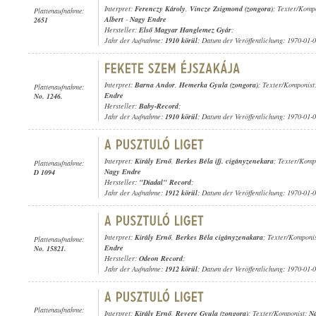
Interpret:
Ferenczy Károly
,
Vincze Zsigmond (zongora)
; Texter/Komp
Plattenaufnahme:
Albert
-
Nagy Endre
2651
Hersteller:
Első Magyar Hanglemez Gyár
;
Jahr der Aufnahme:
1910 körül
; Datum der Veröffentlichung: 1970-01-
Interpret:
Barna Andor
,
Hemerka Gyula (zongora)
; Texter/Komponist
Plattenaufnahme:
Endre
No. 1246.
Hersteller:
Baby-Record
;
Jahr der Aufnahme:
1910 körül
; Datum der Veröffentlichung: 1970-01-
Interpret:
Király Ernő
,
Berkes Béla ifj. cigányzenekara
; Texter/Komp
Plattenaufnahme:
Nagy Endre
D 1094
Hersteller:
"Diadal" Record
;
Jahr der Aufnahme:
1912 körül
; Datum der Veröffentlichung: 1970-01-
Interpret:
Király Ernő
,
Berkes Béla cigányzenakara
; Texter/Komponi
Plattenaufnahme:
Endre
No. 15821.
Hersteller:
Odeon Record
;
Jahr der Aufnahme:
1912 körül
; Datum der Veröffentlichung: 1970-01-
Plattenaufnahme:
Interpret:
Király Ernő
,
Revere Gyula (zongora)
; Texter/Komponist:
Ná