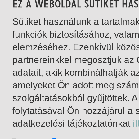
Sütiket használunk a tartalm
funkciók biztosításához, vala
elemzéséhez. Ezenkívül közö
partnereinkkel megosztjuk az
adatait, akik kombinálhatják a
amelyeket Ön adott meg számu
szolgáltatásokból gyűjtöttek.
folytatásával Ön hozzájárul a 
1-3
/ insgesamt 3 Treffer
adatkezelési tájékoztatónkat
it