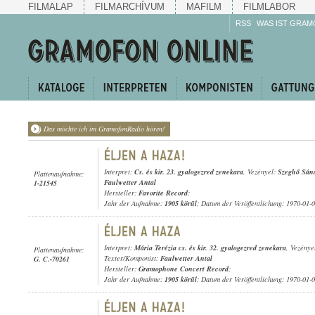
FILMALAP
FILMARCHÍVUM
MAFILM
FILMLABOR
RSS
WAS IST GRAM
Das möchte ich im GramofonRadio hören!
Interpret:
Cs. és kir. 23. gyalogezred zenekara
, Vezényel:
Szeghő Sán
Plattenaufnahme:
Faulwetter Antal
1-21545
Hersteller:
Favorite Record
;
Jahr der Aufnahme:
1905 körül
; Datum der Veröffentlichung: 1970-01-
Interpret:
Mária Terézia cs. és kir. 32. gyalogezred zenekara
, Vezénye
Plattenaufnahme:
Texter/Komponist:
Faulwetter Antal
G. C.-70261
Hersteller:
Gramophone Concert Record
;
Jahr der Aufnahme:
1905 körül
; Datum der Veröffentlichung: 1970-01-