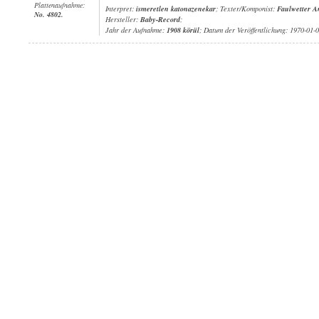
Plattenaufnahme:
Interpret:
ismeretlen katonazenekar
; Texter/Komponist:
Faulwetter A
No. 4802.
Hersteller:
Baby-Record
;
Jahr der Aufnahme:
1908 körül
; Datum der Veröffentlichung: 1970-01-