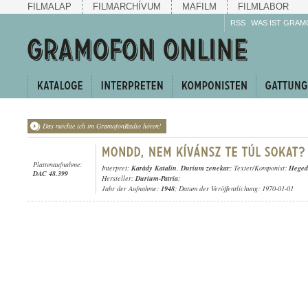
FILMALAP
FILMARCHÍVUM
MAFILM
FILMLABOR
RSS
WAS IST GRAM
Das möchte ich im GramofonRadio hören!
Plattenaufnahme:
Interpret:
Karády Katalin
,
Durium zenekar
; Texter/Komponist:
Heged
DAC 48.399
Hersteller:
Durium-Patria
;
Jahr der Aufnahme:
1948
; Datum der Veröffentlichung: 1970-01-01