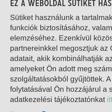
Sütiket használunk a tartalm
funkciók biztosításához, vala
elemzéséhez. Ezenkívül közö
partnereinkkel megosztjuk az
adatait, akik kombinálhatják a
amelyeket Ön adott meg számu
szolgáltatásokból gyűjtöttek.
folytatásával Ön hozzájárul a 
1-1
/ insgesamt 1 Treffer
adatkezelési tájékoztatónkat
it