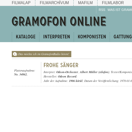
FILMALAP
FILMARCHÍVUM
MAFILM
FILMLABOR
RSS
WAS IST GRAM
Das möchte ich im GramofonRadio hören!
Plattenaufnahme:
Interpret:
Odeon-Orchester
,
Albert Müller (xilofon)
; Texter/Komponis
No. 34862.
Hersteller:
Odeon Record
;
Jahr der Aufnahme:
1906 körül
; Datum der Veröffentlichung: 1970-01-