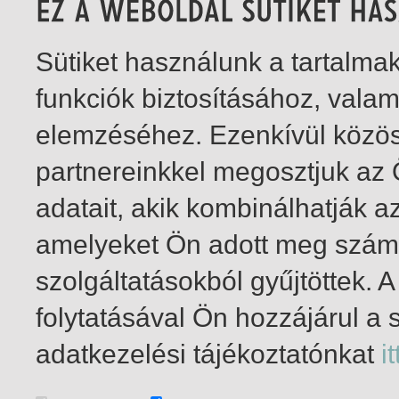
Sütiket használunk a tartalm
funkciók biztosításához, vala
elemzéséhez. Ezenkívül közö
partnereinkkel megosztjuk az
adatait, akik kombinálhatják a
amelyeket Ön adott meg számu
szolgáltatásokból gyűjtöttek.
folytatásával Ön hozzájárul a 
1-1
/ insgesamt 1 Treffer
adatkezelési tájékoztatónkat
it