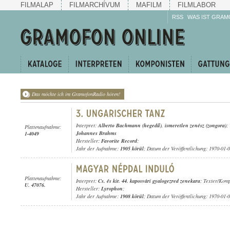
FILMALAP
FILMARCHÍVUM
MAFILM
FILMLABOR
RSS
WAS IST GRAM
Das möchte ich im GramofonRadio hören!
Interpret:
Alberto Bachmann (hegedű)
,
ismeretlen zenész (zongora)
;
Plattenaufnahme:
Johannes Brahms
1-4049
Hersteller:
Favorite Record
;
Jahr der Aufnahme:
1905 körül
; Datum der Veröffentlichung: 1970-01-
Plattenaufnahme:
Interpret:
Cs. és kir. 44. kaposvári gyalogezred zenekara
; Texter/Kom
U. 47076.
Hersteller:
Lyrophon
;
Jahr der Aufnahme:
1908 körül
; Datum der Veröffentlichung: 1970-01-