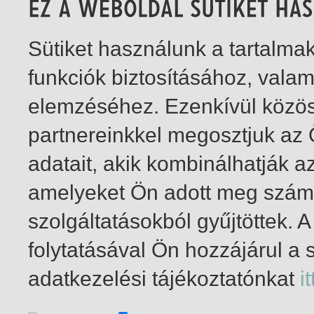
Sütiket használunk a tartalm
funkciók biztosításához, vala
elemzéséhez. Ezenkívül közö
partnereinkkel megosztjuk az
adatait, akik kombinálhatják a
amelyeket Ön adott meg számu
szolgáltatásokból gyűjtöttek.
folytatásával Ön hozzájárul a 
1-2
/ insgesamt 2 Treffer
adatkezelési tájékoztatónkat
it