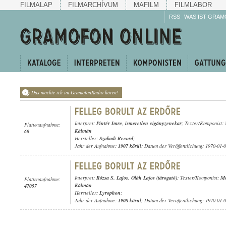
FILMALAP
FILMARCHÍVUM
MAFILM
FILMLABOR
RSS
WAS IST GRAM
Das möchte ich im GramofonRadio hören!
Interpret:
Pintér Imre
,
ismeretlen cigányzenekar
; Texter/Komponist:
Plattenaufnahme:
Kálmán
60
Hersteller:
Szabadi Record
;
Jahr der Aufnahme:
1907 körül
; Datum der Veröffentlichung: 1970-01-
Interpret:
Rózsa S. Lajos
,
Oláh Lajos (tárogató)
; Texter/Komponist:
Mo
Plattenaufnahme:
Kálmán
47057
Hersteller:
Lyrophon
;
Jahr der Aufnahme:
1908 körül
; Datum der Veröffentlichung: 1970-01-