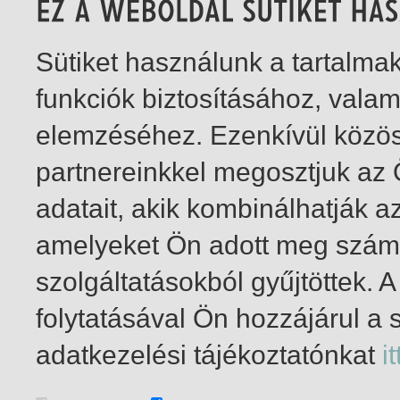
Sütiket használunk a tartalm
funkciók biztosításához, vala
elemzéséhez. Ezenkívül közö
partnereinkkel megosztjuk az
adatait, akik kombinálhatják a
amelyeket Ön adott meg számu
szolgáltatásokból gyűjtöttek.
folytatásával Ön hozzájárul a 
1-2
/ insgesamt 2 Treffer
adatkezelési tájékoztatónkat
it