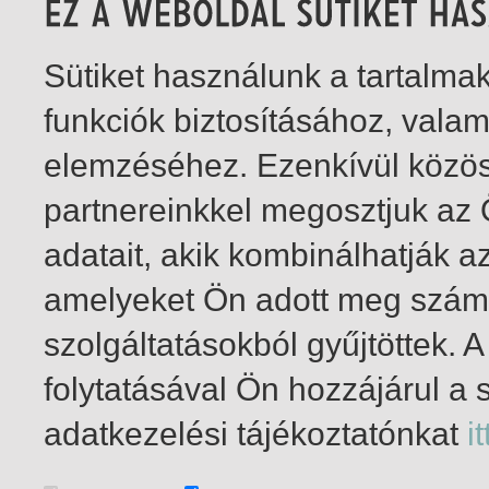
Sütiket használunk a tartalm
funkciók biztosításához, vala
elemzéséhez. Ezenkívül közö
partnereinkkel megosztjuk az
adatait, akik kombinálhatják a
amelyeket Ön adott meg számu
szolgáltatásokból gyűjtöttek.
folytatásával Ön hozzájárul a 
1-1
/ insgesamt 1 Treffer
adatkezelési tájékoztatónkat
it