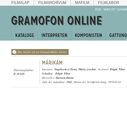
FILMALAP
FILMARCHÍVUM
MAFILM
FILMLABOR
RSS
WAS IST GRAM
Das möchte ich im GramofonRadio hören!
Interpret:
Nagykovácsi Ilona
,
Pátria zenekar
, Vezényel:
Polgár Tibor
;
Plattenaufnahme:
Schultze
-
Polgár Tibor
D 10.019
Hersteller:
Durium-Patria
;
Jahr der Aufnahme:
1941
; Datum der Veröffentlichung: 1970-01-01