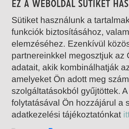
Sütiket használunk a tartalm
funkciók biztosításához, vala
elemzéséhez. Ezenkívül közö
partnereinkkel megosztjuk az
adatait, akik kombinálhatják a
amelyeket Ön adott meg számu
szolgáltatásokból gyűjtöttek.
folytatásával Ön hozzájárul a 
1-1
/ insgesamt 1 Treffer
adatkezelési tájékoztatónkat
it