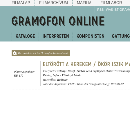
FILMALAP
FILMARCHÍVUM
MAFILM
FILMLABOR
RSS
WAS IST GRAM
Das möchte ich im GramofonRadio hören!
Interpret:
Cselényi József
,
Farkas Jenő cigányzenekara
; Texter/Komp
Plattenaufnahme:
Révész Lajos
-
Vidrányi István
RB 170
Hersteller:
Radiola
;
Jahr der Aufnahme:
1939
; Datum der Veröffentlichung: 1970-01-01