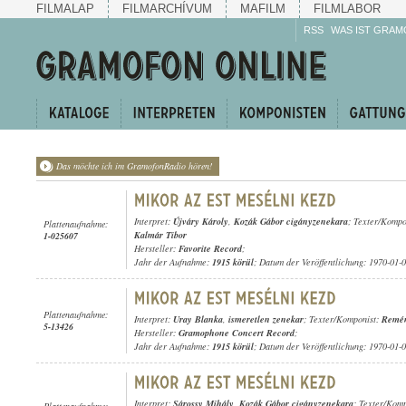
FILMALAP
FILMARCHÍVUM
MAFILM
FILMLABOR
RSS
WAS IST GRAM
Das möchte ich im GramofonRadio hören!
Interpret:
Újváry Károly
,
Kozák Gábor cigányzenekara
; Texter/Kompo
Plattenaufnahme:
Kalmár Tibor
1-025607
Hersteller:
Favorite Record
;
Jahr der Aufnahme:
1915 körül
; Datum der Veröffentlichung: 1970-01-
Plattenaufnahme:
Interpret:
Uray Blanka
,
ismeretlen zenekar
; Texter/Komponist:
Remén
5-13426
Hersteller:
Gramophone Concert Record
;
Jahr der Aufnahme:
1915 körül
; Datum der Veröffentlichung: 1970-01-
Interpret:
Sárossy Mihály
,
Kozák Gábor cigányzenekara
; Texter/Kom
Plattenaufnahme: