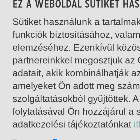
Sütiket használunk a tartalm
funkciók biztosításához, vala
elemzéséhez. Ezenkívül közö
partnereinkkel megosztjuk az
adatait, akik kombinálhatják a
amelyeket Ön adott meg számu
szolgáltatásokból gyűjtöttek.
folytatásával Ön hozzájárul a 
1-5
/ insgesamt 5 Treffer
adatkezelési tájékoztatónkat
it