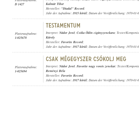
Kalmár Tibor
D 1427
Hersteller:
"Diadal" Record
;
Jahr der Aufnahme:
1915 körül
; Datum der Veröffentlichung: 1970-01-
Interpret:
Nádor Jenő
,
Csóka Ödön cigányzenekara
; Texter/Komponis
Plattenaufnahme:
Károly
1-025678
Hersteller:
Favorite Record
;
Jahr der Aufnahme:
1917 körül
; Datum der Veröffentlichung: 1970-01-
Interpret:
Nádor Jenő
,
Favorite nagy vonós zenekar
; Texter/Komponi
Plattenaufnahme:
Reményi Béla
1-025694
Hersteller:
Favorite Record
;
Jahr der Aufnahme:
1917 körül
; Datum der Veröffentlichung: 1970-01-