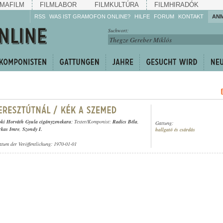
MAFILM
FILMLABOR
FILMKULTÚRA
FILMHIRADÓK
RSS
WAS IST GRAMOFON ONLINE?
HILFE
FORUM
KONTAKT
AN
Hören Sie zu!
Suchwort:
Machen Sie mit!
Reden Sie mit!
Empfehlen Sie
weiter!
oki Horváth Gyula cigányzenekara
; Texter/Komponist:
Radics Béla
,
Gattung:
rkas Imre
,
Szondy I.
hallgató és csárdás
atum der Veröffentlichung: 1970-01-01