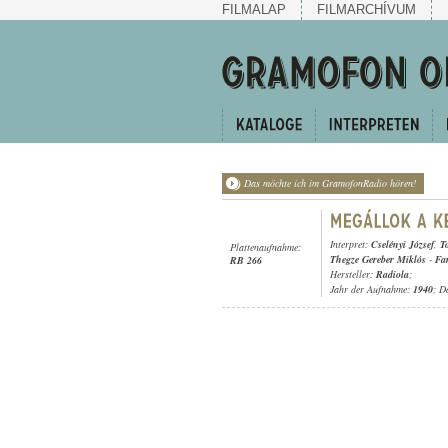
FILMALAP
FILMARCHÍVUM
Das möchte ich im GramofonRadio hören!
Interpret:
Cselényi József
,
T
Plattenaufnahme:
Thegze Gereber Miklós
-
Fa
RB 266
Hersteller:
Radiola
;
Jahr der Aufnahme:
1940
; D