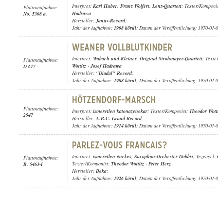
Interpret:
Karl Huber
,
Franz Wolfert
,
Lenz-Quartett
; Texter/Komponi
Plattenaufnahme:
Hadrawa
No. 5308 a.
Hersteller:
Janus-Record
;
Jahr der Aufnahme:
1908 körül
; Datum der Veröffentlichung: 1970-01-
Interpret:
Wabach und Kleiner
,
Original Strohmayer-Quartett
; Texte
Plattenaufnahme:
Wottitz
-
Josef Hadrawa
D 677
Hersteller:
"Diadal" Record
;
Jahr der Aufnahme:
1908 körül
; Datum der Veröffentlichung: 1970-01-
Plattenaufnahme:
Interpret:
ismeretlen katonazenekar
; Texter/Komponist:
Theodor Wotti
2547
Hersteller:
A.B.C. Grand Record
;
Jahr der Aufnahme:
1914 körül
; Datum der Veröffentlichung: 1970-01-
Interpret:
ismeretlen énekes
,
Saxophon-Orchester Dobbri
, Vezényel:
Plattenaufnahme:
Texter/Komponist:
Theodor Wottitz
-
Peter Herz
B. 5463-I
Hersteller:
Beka
;
Jahr der Aufnahme:
1926 körül
; Datum der Veröffentlichung: 1970-01-