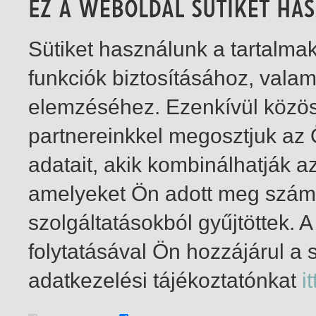
Sütiket használunk a tartalm
funkciók biztosításához, vala
elemzéséhez. Ezenkívül közö
partnereinkkel megosztjuk az
adatait, akik kombinálhatják a
amelyeket Ön adott meg számu
szolgáltatásokból gyűjtöttek.
folytatásával Ön hozzájárul a 
1-6
/ insgesamt 6 Treffer
adatkezelési tájékoztatónkat
it