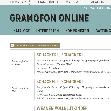
FILMALAP
FILMARCHÍVUM
MAFILM
FILMLABOR
RSS
WAS IST GRAM
Das möchte ich im GramofonRadio hören!
Interpret:
Cs. és kir. "Frigyes Főherceg" 52. gyalogezred zenekara
, 
Plattenaufnahme:
Texter/Komponist:
Theodor Wottitz
U. 6947.
Hersteller:
Lyrophon
;
Jahr der Aufnahme:
1907 körül
; Datum der Veröffentlichung: 1970-01-
Interpret:
Cs. és kir. "Frigyes Főherceg" 52. gyalogezred zenekara
;
Plattenaufnahme:
Wottitz
578
Hersteller:
Első Magyar Hanglemez Gyár
;
Jahr der Aufnahme:
1908 körül
; Datum der Veröffentlichung: 1970-01-