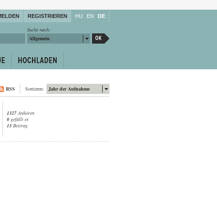
MELDEN
REGISTRIEREN
HU
EN
DE
Suche nach:
Allgemein
RSS
Sortieren:
Jahr der Aufnahme
1327
Anhören
0
gefällt es
13
Beitrag