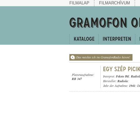
FILMALAP
FILMARCHÍVUM
Das möchte ich im GramofonRadio hören!
Plattenaufnahme:
Interpret:
Fekete Pál
,
Radiol
RB 347
Hersteller:
Radiola
;
Jahr der Aufnahme:
1941
; D