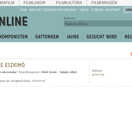
MAFILM
FILMLABOR
FILMKULTÚRA
FILMHIRADÓK
RSS
WAS IST GRAMOFON ONLINE?
HILFE
FORUM
KONTAKT
AN
Hören Sie zu!
Suchwort:
Machen Sie mit!
Reden Sie mit!
Empfehlen Sie
weiter!
Gattung:
a tánczenekar
; Texter/Komponist:
Fehér István
-
Vadady Albert
quick-step
atum der Veröffentlichung: 1970-01-01