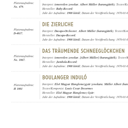
Plattenaufnahme:
Interpret:
ismeretlen zenekar
,
Albert Müller (harangjáték)
; Texter/Ko
No. 479.
Hersteller:
Baby-Record
;
Jahr der Aufnahme:
1908 körül
; Datum der Veröffentlichung: 1970-01-
Plattenaufnahme:
Interpret:
Dacapo-Orchester
,
Albert Müller (harangjáték)
; Texter/Kom
D-4017.
Hersteller:
Dacapo-Record
;
Jahr der Aufnahme:
1908 körül
; Datum der Veröffentlichung: 1970-01-
Plattenaufnahme:
Interpret:
ismeretlen zenekar
,
[Albert Müller] (harangjáték)
; Texter/
No. 1067.
Hersteller:
Jumbola-Record
;
Jahr der Aufnahme:
1908 körül
; Datum der Veröffentlichung: 1970-01-
Interpret:
Első Magyar Hanglemezgyár zenekara
,
Müller Albert (har
Plattenaufnahme:
Texter/Komponist:
Louis Cesar Desormes
H 1001
Hersteller:
Első Magyar Hanglemez Gyár
;
Jahr der Aufnahme:
1908 körül
; Datum der Veröffentlichung: 1970-01-