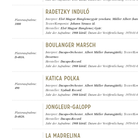
Interpret:
Első Magyar Hanglemezgyár zenekara
,
Müller Albert (har
Plattenaufnahme:
Texter/Komponist:
Johann Strauss id.
1000
Hersteller:
Első Magyar Hanglemez Gyár
;
Jahr der Aufnahme:
1908 körül
; Datum der Veröffentlichung: 1970-01-
Interpret:
Dacapo-Orchester
,
Albert Müller (harangjáték)
; Texter/Ko
Plattenaufnahme:
Desormes
D-4016.
Hersteller:
Dacapo-Record
;
Jahr der Aufnahme:
1908 körül
; Datum der Veröffentlichung: 1970-01-
Plattenaufnahme:
Interpret:
Dacapo-Orchester
,
Albert Müller (harangjáték)
; Texter/Ko
490
Hersteller:
Szabadi Record
;
Jahr der Aufnahme:
1908 körül
; Datum der Veröffentlichung: 1970-01-
Plattenaufnahme:
Interpret:
Dacapo-Orchester
,
Albert Müller (harangjáték)
; Texter/Ko
D-4020.
Hersteller:
Dacapo-Record
;
Jahr der Aufnahme:
1908 körül
; Datum der Veröffentlichung: 1970-01-