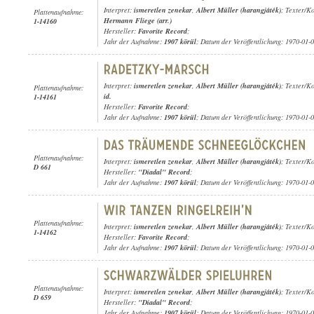
Interpret:
ismeretlen zenekar
,
Albert Müller (harangjáték)
; Texter/K
Plattenaufnahme:
Hermann Fliege (arr.)
1-14160
Hersteller:
Favorite Record
;
Jahr der Aufnahme:
1907 körül
; Datum der Veröffentlichung: 1970-01-
Interpret:
ismeretlen zenekar
,
Albert Müller (harangjáték)
; Texter/K
Plattenaufnahme:
id.
1-14161
Hersteller:
Favorite Record
;
Jahr der Aufnahme:
1907 körül
; Datum der Veröffentlichung: 1970-01-
Plattenaufnahme:
Interpret:
ismeretlen zenekar
,
Albert Müller (harangjáték)
; Texter/K
D 661
Hersteller:
"Diadal" Record
;
Jahr der Aufnahme:
1907 körül
; Datum der Veröffentlichung: 1970-01-
Plattenaufnahme:
Interpret:
ismeretlen zenekar
,
Albert Müller (harangjáték)
; Texter/K
1-14162
Hersteller:
Favorite Record
;
Jahr der Aufnahme:
1907 körül
; Datum der Veröffentlichung: 1970-01-
Plattenaufnahme:
Interpret:
ismeretlen zenekar
,
Albert Müller (harangjáték)
; Texter/K
D 659
Hersteller:
"Diadal" Record
;
Jahr der Aufnahme:
1907 körül
; Datum der Veröffentlichung: 1970-01-