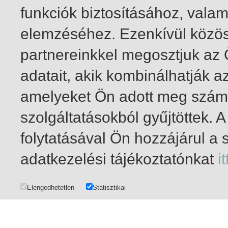
funkciók biztosításához, vala
elemzéséhez. Ezenkívül közö
partnereinkkel megosztjuk az
adatait, akik kombinálhatják a
amelyeket Ön adott meg számu
szolgáltatásokból gyűjtöttek.
folytatásával Ön hozzájárul a 
1-20
/ insgesamt 39 Treffer
adatkezelési tájékoztatónkat
it
Elengedhetetlen
Statisztikai