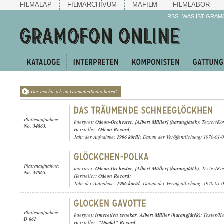
FILMALAP
FILMARCHÍVUM
MAFILM
FILMLABOR
RSS
WAS IST GRAM
Das möchte ich im GramofonRadio hören!
Plattenaufnahme:
Interpret:
Odeon-Orchester
,
[Albert Müller] (harangjáték)
; Texter/Ko
No. 34863.
Hersteller:
Odeon Record
;
Jahr der Aufnahme:
1906 körül
; Datum der Veröffentlichung: 1970-01-
Plattenaufnahme:
Interpret:
Odeon-Orchester
,
[Albert Müller] (harangjáték)
; Texter/Ko
No. 34865.
Hersteller:
Odeon Record
;
Jahr der Aufnahme:
1906 körül
; Datum der Veröffentlichung: 1970-01-
Plattenaufnahme:
Interpret:
ismeretlen zenekar
,
Albert Müller (harangjáték)
; Texter/Ko
D 661
Hersteller:
"Diadal" Record
;