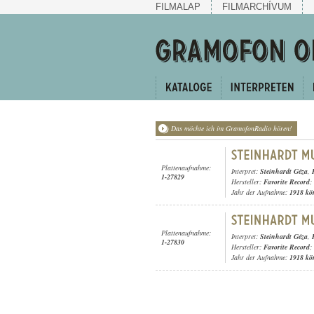
FILMALAP
FILMARCHÍVUM
Das möchte ich im GramofonRadio hören!
Plattenaufnahme:
Interpret:
Steinhardt Géza
,
1-27829
Hersteller:
Favorite Record
;
Jahr der Aufnahme:
1918 kö
Plattenaufnahme:
Interpret:
Steinhardt Géza
,
1-27830
Hersteller:
Favorite Record
;
Jahr der Aufnahme:
1918 kö