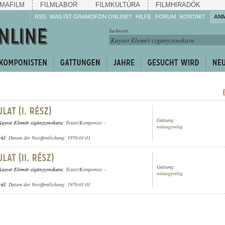
MAFILM
FILMLABOR
FILMKULTÚRA
FILMHIRADÓK
RSS
WAS IST GRAMOFON ONLINE?
HILFE
FORUM
KONTAKT
AN
Hören Sie zu!
Suchwort:
Machen Sie mit!
Reden Sie mit!
Empfehlen Sie
weiter!
Gattung:
Kayser Elemér cigányzenekara
; Texter/Komponist: -
nótaegyveleg
rül
; Datum der Veröffentlichung: 1970-01-01
Gattung:
Kayser Elemér cigányzenekara
; Texter/Komponist: -
nótaegyveleg
rül
; Datum der Veröffentlichung: 1970-01-01