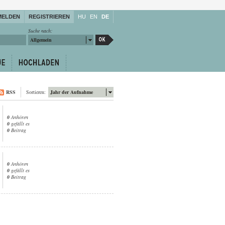
MELDEN
REGISTRIEREN
HU
EN
DE
Suche nach:
Allgemein
RSS
Sortieren:
Jahr der Aufnahme
0
Anhören
0
gefällt es
0
Beitrag
0
Anhören
0
gefällt es
0
Beitrag