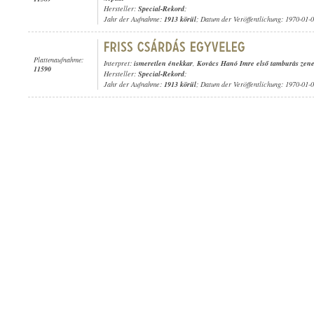
Hersteller:
Special-Rekord
;
Jahr der Aufnahme:
1913 körül
; Datum der Veröffentlichung: 1970-01-
Plattenaufnahme:
Interpret:
ismeretlen énekkar
,
Kovács Hanó Imre első tamburás zen
11590
Hersteller:
Special-Rekord
;
Jahr der Aufnahme:
1913 körül
; Datum der Veröffentlichung: 1970-01-