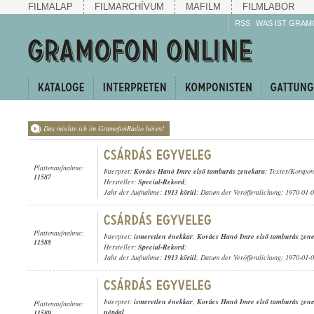
FILMALAP
FILMARCHÍVUM
MAFILM
FILMLABOR
RSS
WAS IST GRAM
Das möchte ich im GramofonRadio hören!
Plattenaufnahme:
Interpret:
Kovács Hanó Imre első tamburás zenekara
; Texter/Komponi
11587
Hersteller:
Special-Rekord
;
Jahr der Aufnahme:
1913 körül
; Datum der Veröffentlichung: 1970-01-
Plattenaufnahme:
Interpret:
ismeretlen énekkar
,
Kovács Hanó Imre első tamburás zen
11588
Hersteller:
Special-Rekord
;
Jahr der Aufnahme:
1913 körül
; Datum der Veröffentlichung: 1970-01-
Interpret:
ismeretlen énekkar
,
Kovács Hanó Imre első tamburás zen
Plattenaufnahme:
népdal
11589