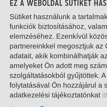
Sütiket használunk a tartalm
funkciók biztosításához, vala
elemzéséhez. Ezenkívül közö
partnereinkkel megosztjuk az
adatait, akik kombinálhatják a
amelyeket Ön adott meg számu
szolgáltatásokból gyűjtöttek.
folytatásával Ön hozzájárul a 
1-4
/ insgesamt 4 Treffer
adatkezelési tájékoztatónkat
it