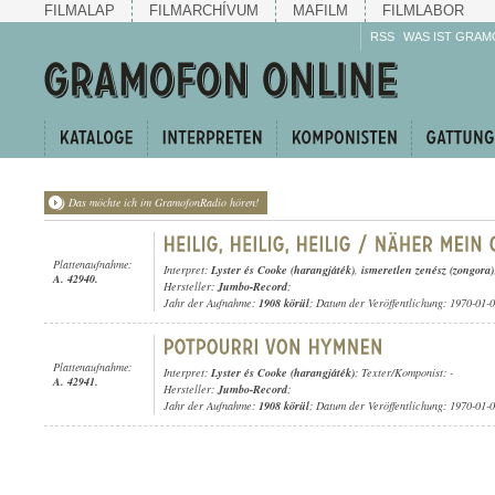
FILMALAP
FILMARCHÍVUM
MAFILM
FILMLABOR
RSS
WAS IST GRAM
Das möchte ich im GramofonRadio hören!
Plattenaufnahme:
Interpret:
Lyster és Cooke (harangjáték)
,
ismeretlen zenész (zongora)
A. 42940.
Hersteller:
Jumbo-Record
;
Jahr der Aufnahme:
1908 körül
; Datum der Veröffentlichung: 1970-01-
Plattenaufnahme:
Interpret:
Lyster és Cooke (harangjáték)
; Texter/Komponist: -
A. 42941.
Hersteller:
Jumbo-Record
;
Jahr der Aufnahme:
1908 körül
; Datum der Veröffentlichung: 1970-01-