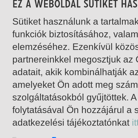
Sütiket használunk a tartalm
funkciók biztosításához, vala
elemzéséhez. Ezenkívül közö
partnereinkkel megosztjuk az
adatait, akik kombinálhatják a
amelyeket Ön adott meg számu
szolgáltatásokból gyűjtöttek.
folytatásával Ön hozzájárul a 
1-2
/ insgesamt 2 Treffer
adatkezelési tájékoztatónkat
it