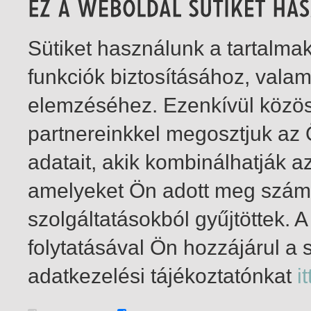
Sütiket használunk a tartalm
funkciók biztosításához, vala
elemzéséhez. Ezenkívül közö
partnereinkkel megosztjuk az
adatait, akik kombinálhatják a
amelyeket Ön adott meg számu
szolgáltatásokból gyűjtöttek.
folytatásával Ön hozzájárul a 
1-6
/ insgesamt 6 Treffer
adatkezelési tájékoztatónkat
it