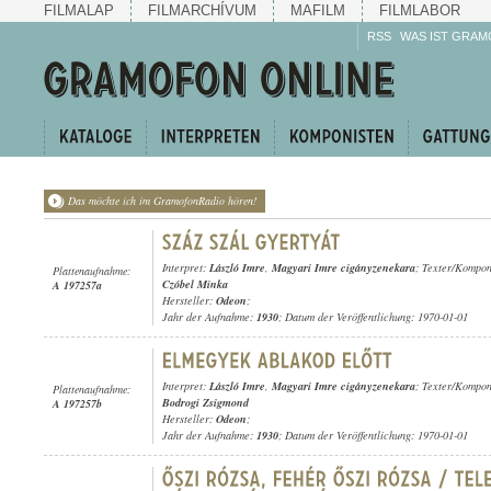
FILMALAP
FILMARCHÍVUM
MAFILM
FILMLABOR
RSS
WAS IST GRAM
Das möchte ich im GramofonRadio hören!
Interpret:
László Imre
,
Magyari Imre cigányzenekara
; Texter/Kompon
Plattenaufnahme:
Czóbel Minka
A 197257a
Hersteller:
Odeon
;
Jahr der Aufnahme:
1930
; Datum der Veröffentlichung: 1970-01-01
Interpret:
László Imre
,
Magyari Imre cigányzenekara
; Texter/Kompon
Plattenaufnahme:
Bodrogi Zsigmond
A 197257b
Hersteller:
Odeon
;
Jahr der Aufnahme:
1930
; Datum der Veröffentlichung: 1970-01-01