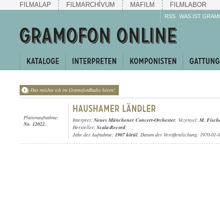
FILMALAP
FILMARCHÍVUM
MAFILM
FILMLABOR
RSS
WAS IST GRAM
Das möchte ich im GramofonRadio hören!
Plattenaufnahme:
Interpret:
Neues Münchener Concert-Orchester
, Vezényel:
M. Fisch
No. 12022.
Hersteller:
Scala-Record
;
Jahr der Aufnahme:
1907 körül
; Datum der Veröffentlichung: 1970-01-