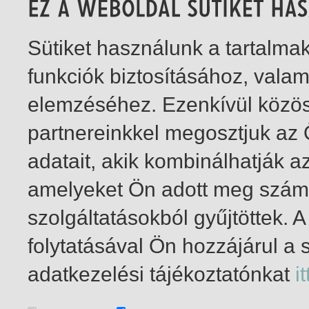
Sütiket használunk a tartalm
funkciók biztosításához, vala
elemzéséhez. Ezenkívül közö
partnereinkkel megosztjuk az
adatait, akik kombinálhatják a
amelyeket Ön adott meg számu
szolgáltatásokból gyűjtöttek.
folytatásával Ön hozzájárul a 
1-1
/ insgesamt 1 Treffer
adatkezelési tájékoztatónkat
it