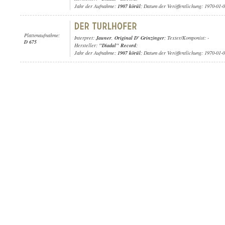
Jahr der Aufnahme:
1907 körül
; Datum der Veröffentlichung: 1970-01-
Plattenaufnahme:
Interpret:
Jauner
,
Original D' Grinzinger
; Texter/Komponist: -
D 675
Hersteller:
"Diadal" Record
;
Jahr der Aufnahme:
1907 körül
; Datum der Veröffentlichung: 1970-01-