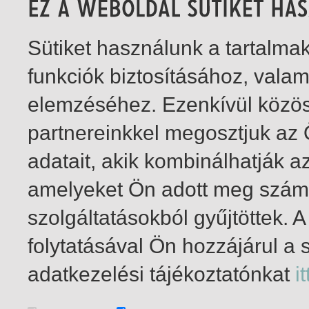
Sütiket használunk a tartalm
funkciók biztosításához, vala
elemzéséhez. Ezenkívül közö
partnereinkkel megosztjuk az
adatait, akik kombinálhatják a
amelyeket Ön adott meg számu
szolgáltatásokból gyűjtöttek.
folytatásával Ön hozzájárul a 
1-4
/ insgesamt 4 Treffer
adatkezelési tájékoztatónkat
it