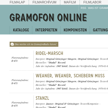
FILMALAP
FILMARCHÍVUM
MAFILM
FILMLABOR
RSS
WAS IST GRAM
Das möchte ich im GramofonRadio hören!
Plattenaufnahme:
Interpret:
Original Grinzinger Sängern
,
Original Grinzinger
; Texter/
D 671
Hersteller:
"Diadal" Record
;
Jahr der Aufnahme:
1907 körül
; Datum der Veröffentlichung: 1970-01-
Plattenaufnahme:
Interpret:
Original Grinzinger Sängern
,
Original Grinzinger
; Texter/
D 671
Hersteller:
"Diadal" Record
;
Jahr der Aufnahme:
1907 körül
; Datum der Veröffentlichung: 1970-01-
Plattenaufnahme:
Interpret:
Jauner
,
Original D' Grinzinger
; Texter/Komponist: -
D 675
Hersteller:
"Diadal" Record
;