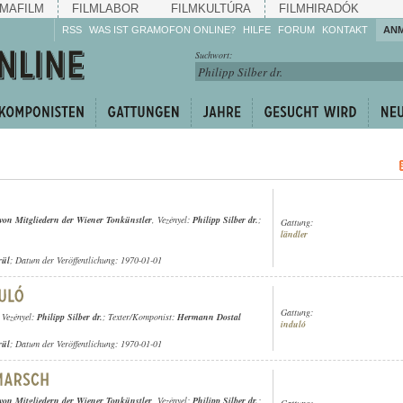
MAFILM
FILMLABOR
FILMKULTÚRA
FILMHIRADÓK
RSS
WAS IST GRAMOFON ONLINE?
HILFE
FORUM
KONTAKT
AN
Hören Sie zu!
Suchwort:
Machen Sie mit!
Reden Sie mit!
Empfehlen Sie
weiter!
 von Mitgliedern der Wiener Tonkünstler
, Vezényel:
Philipp Silber dr.
;
Gattung:
ländler
rül
; Datum der Veröffentlichung: 1970-01-01
Gattung:
, Vezényel:
Philipp Silber dr.
; Texter/Komponist:
Hermann Dostal
induló
rül
; Datum der Veröffentlichung: 1970-01-01
 von Mitgliedern der Wiener Tonkünstler
, Vezényel:
Philipp Silber dr.
;
Gattung: