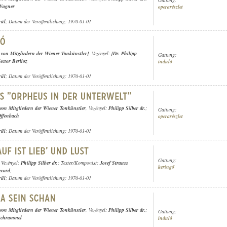
Wagner
operarészlet
rül
; Datum der Veröffentlichung: 1970-01-01
r von Mitgliedern der Wiener Tonkünstler]
, Vezényel:
[Dr. Philipp
Gattung:
ector Berlioz
induló
rül
; Datum der Veröffentlichung: 1970-01-01
 von Mitgliedern der Wiener Tonkünstler
, Vezényel:
Philipp Silber dr.
;
Gattung:
Offenbach
operarészlet
rül
; Datum der Veröffentlichung: 1970-01-01
Gattung:
, Vezényel:
Philipp Silber dr.
; Texter/Komponist:
Josef Strauss
keringő
ecord
;
rül
; Datum der Veröffentlichung: 1970-01-01
 von Mitgliedern der Wiener Tonkünstler
, Vezényel:
Philipp Silber dr.
;
Gattung:
Schrammel
induló