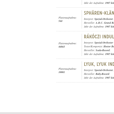
Jahr der Aufnahme:
1907 kö
Plattenaufnahme:
Interpret:
Spezial-Orchester
544
Hersteller:
A.B.C. Grand R
Jahr der Aufnahme:
1907 kö
Interpret:
Special-Orchester
Plattenaufnahme:
Texter/Komponist:
Hector Be
44865
Hersteller:
Scala-Record
;
Jahr der Aufnahme:
1907 kö
Plattenaufnahme:
Interpret:
Special-Orchester
10001
Hersteller:
Baby-Record
;
Jahr der Aufnahme:
1907 kö