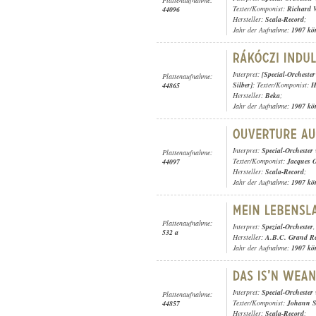
Texter/Komponist:
Richard 
44096
Hersteller:
Scala-Record
;
Jahr der Aufnahme:
1907 kö
Interpret:
[Special-Orcheste
Plattenaufnahme:
Silber]
; Texter/Komponist:
H
44865
Hersteller:
Beka
;
Jahr der Aufnahme:
1907 kö
Interpret:
Special-Orchester
Plattenaufnahme:
Texter/Komponist:
Jacques 
44097
Hersteller:
Scala-Record
;
Jahr der Aufnahme:
1907 kö
Plattenaufnahme:
Interpret:
Spezial-Orchester
532 a
Hersteller:
A.B.C. Grand R
Jahr der Aufnahme:
1907 kö
Interpret:
Special-Orchester
Plattenaufnahme:
Texter/Komponist:
Johann 
44857
Hersteller:
Scala-Record
;