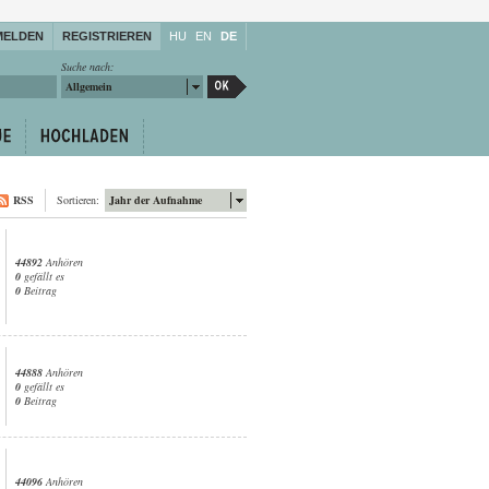
MELDEN
REGISTRIEREN
HU
EN
DE
Suche nach:
Allgemein
RSS
Sortieren:
Jahr der Aufnahme
44892
Anhören
0
gefällt es
0
Beitrag
44888
Anhören
0
gefällt es
0
Beitrag
44096
Anhören