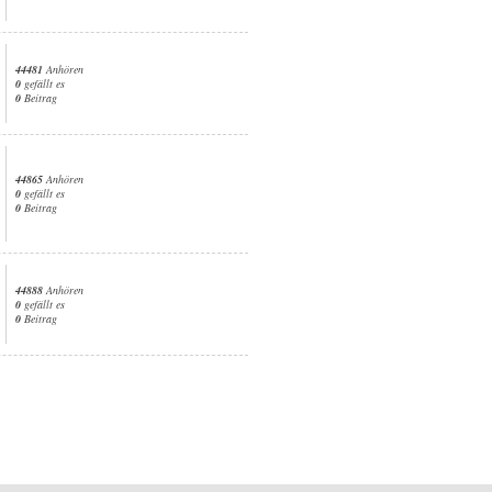
44481
Anhören
0
gefällt es
0
Beitrag
44865
Anhören
0
gefällt es
0
Beitrag
44888
Anhören
0
gefällt es
0
Beitrag