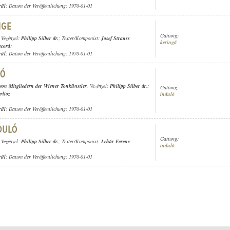
rül
; Datum der Veröffentlichung: 1970-01-01
Gattung:
, Vezényel:
Philipp Silber dr.
; Texter/Komponist:
Josef Strauss
keringő
ecord
;
rül
; Datum der Veröffentlichung: 1970-01-01
 von Mitgliedern der Wiener Tonkünstler
, Vezényel:
Philipp Silber dr.
;
Gattung:
rlioz
induló
rül
; Datum der Veröffentlichung: 1970-01-01
Gattung:
, Vezényel:
Philipp Silber dr.
; Texter/Komponist:
Lehár Ferenc
induló
rül
; Datum der Veröffentlichung: 1970-01-01