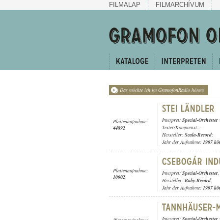
FILMALAP
FILMARCHÍVUM
Das möchte ich im GramofonRadio hören!
Interpret:
Special-Orchester
Plattenaufnahme:
Texter/Komponist: -
44892
Hersteller:
Scala-Record
;
Jahr der Aufnahme:
1907 kö
Plattenaufnahme:
Interpret:
Special-Orchester
10002
Hersteller:
Baby-Record
;
Jahr der Aufnahme:
1907 kö
Interpret:
Special-Orchester
Plattenaufnahme: