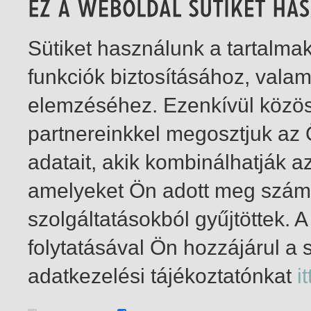
Sütiket használunk a tartalm
funkciók biztosításához, vala
elemzéséhez. Ezenkívül közö
partnereinkkel megosztjuk az
adatait, akik kombinálhatják a
amelyeket Ön adott meg számu
szolgáltatásokból gyűjtöttek.
folytatásával Ön hozzájárul a 
1-3
/ insgesamt 3 Treffer
adatkezelési tájékoztatónkat
it