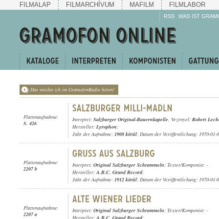
FILMALAP
FILMARCHÍVUM
MAFILM
FILMLABOR
RSS
WAS IST GRAM
Das möchte ich im GramofonRadio hören!
Plattenaufnahme:
Interpret:
Salzburger Original-Bauernkapelle
, Vezényel:
Robert Lech
S. 426
Hersteller:
Lyrophon
;
Jahr der Aufnahme:
1908 körül
; Datum der Veröffentlichung: 1970-01-
Plattenaufnahme:
Interpret:
Original Salzburger Schrammeln
; Texter/Komponist: -
2207 b
Hersteller:
A.B.C. Grand Record
;
Jahr der Aufnahme:
1912 körül
; Datum der Veröffentlichung: 1970-01-
Plattenaufnahme:
Interpret:
Original Salzburger Schrammeln
; Texter/Komponist: -
2207 a
Hersteller:
A.B.C. Grand Record
;