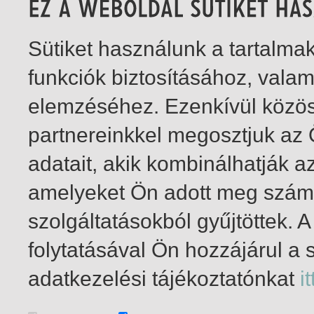
Sütiket használunk a tartalm
funkciók biztosításához, vala
elemzéséhez. Ezenkívül közö
partnereinkkel megosztjuk az
adatait, akik kombinálhatják a
amelyeket Ön adott meg számu
szolgáltatásokból gyűjtöttek.
folytatásával Ön hozzájárul a 
1-3
/ insgesamt 3 Treffer
adatkezelési tájékoztatónkat
it