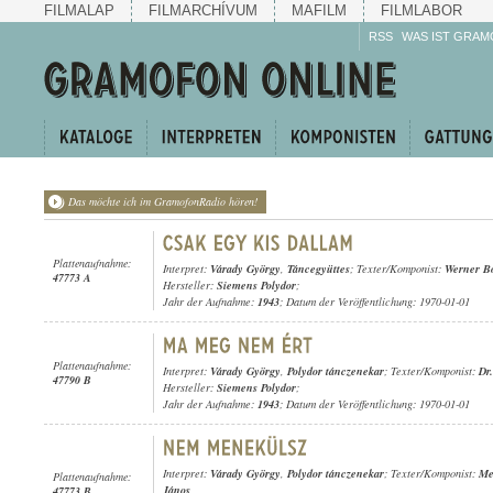
FILMALAP
FILMARCHÍVUM
MAFILM
FILMLABOR
RSS
WAS IST GRAM
Das möchte ich im GramofonRadio hören!
Plattenaufnahme:
Interpret:
Várady György
,
Táncegyüttes
; Texter/Komponist:
Werner 
47773 A
Hersteller:
Siemens Polydor
;
Jahr der Aufnahme:
1943
; Datum der Veröffentlichung: 1970-01-01
Plattenaufnahme:
Interpret:
Várady György
,
Polydor tánczenekar
; Texter/Komponist:
Dr
47790 B
Hersteller:
Siemens Polydor
;
Jahr der Aufnahme:
1943
; Datum der Veröffentlichung: 1970-01-01
Interpret:
Várady György
,
Polydor tánczenekar
; Texter/Komponist:
Me
Plattenaufnahme:
János
47773 B