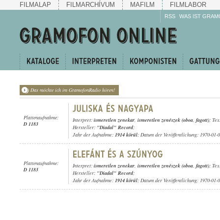
FILMALAP
FILMARCHÍVUM
MAFILM
FILMLABOR
RSS
WAS IST GRAM
Das möchte ich im GramofonRadio hören!
Plattenaufnahme:
Interpret:
ismeretlen zenekar
,
ismeretlen zenészek (oboa
,
fagott)
; Tex
D 1183
Hersteller:
"Diadal" Record
;
Jahr der Aufnahme:
1914 körül
; Datum der Veröffentlichung: 1970-01-
Plattenaufnahme:
Interpret:
ismeretlen zenekar
,
ismeretlen zenészek (oboa
,
fagott)
; Tex
D 1183
Hersteller:
"Diadal" Record
;
Jahr der Aufnahme:
1914 körül
; Datum der Veröffentlichung: 1970-01-