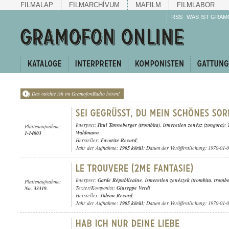
FILMALAP
FILMARCHÍVUM
MAFILM
FILMLABOR
RSS
WAS IST GRAM
Das möchte ich im GramofonRadio hören!
Interpret:
Paul Tanneberger (trombita)
,
ismeretlen zenész (zongora)
;
Plattenaufnahme:
Waldmann
1-14003
Hersteller:
Favorite Record
;
Jahr der Aufnahme:
1905 körül
; Datum der Veröffentlichung: 1970-01-
Interpret:
Garde Républicaine
,
ismeretlen zenészek (trombita
,
tromb
Plattenaufnahme:
Texter/Komponist:
Giuseppe Verdi
No. 33319.
Hersteller:
Odeon Record
;
Jahr der Aufnahme:
1905 körül
; Datum der Veröffentlichung: 1970-01-