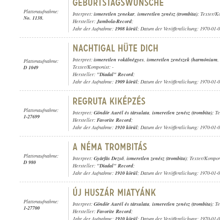
Plattenaufnahme:
Interpret:
ismeretlen zenekar
,
ismeretlen zenész (trombita)
; Texter/K
No. 1138.
Hersteller:
Jumbola-Record
;
Jahr der Aufnahme:
1908 körül
; Datum der Veröffentlichung: 1970-01-
Interpret:
ismeretlen vokálnégyes
,
ismeretlen zenészek (harmónium
Plattenaufnahme:
Texter/Komponist: -
D 1049
Hersteller:
"Diadal" Record
;
Jahr der Aufnahme:
1909 körül
; Datum der Veröffentlichung: 1970-01-
Plattenaufnahme:
Interpret:
Göndör Aurél és társulata
,
ismeretlen zenész (trombita)
; T
1-27699
Hersteller:
Favorite Record
;
Jahr der Aufnahme:
1910 körül
; Datum der Veröffentlichung: 1970-01-
Plattenaufnahme:
Interpret:
Gyárfás Dezső
,
ismeretlen zenész (trombita)
; Texter/Komponi
D 980
Hersteller:
"Diadal" Record
;
Jahr der Aufnahme:
1910 körül
; Datum der Veröffentlichung: 1970-01-
Plattenaufnahme:
Interpret:
Göndör Aurél és társulata
,
ismeretlen zenész (trombita)
; T
1-27700
Hersteller:
Favorite Record
;
Jahr der Aufnahme:
1910 körül
; Datum der Veröffentlichung: 1970-01-