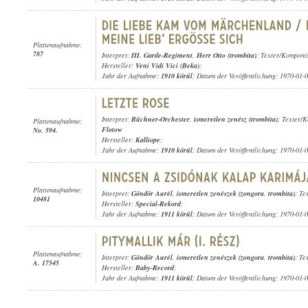
Plattenaufnahme:
787
Interpret:
III. Garde-Regiment
,
Herr Otto (trombita)
; Texter/Komponi
Hersteller:
Veni Vidi Vici (Beka)
;
Jahr der Aufnahme:
1910 körül
; Datum der Veröffentlichung: 1970-01-
Interpret:
Büchner-Orchester
,
ismeretlen zenész (trombita)
; Texter/
Plattenaufnahme:
Flotow
No. 594.
Hersteller:
Kalliope
;
Jahr der Aufnahme:
1910 körül
; Datum der Veröffentlichung: 1970-01-
Plattenaufnahme:
Interpret:
Göndör Aurél
,
ismeretlen zenészek (zongora
,
trombita)
; Te
10481
Hersteller:
Special-Rekord
;
Jahr der Aufnahme:
1911 körül
; Datum der Veröffentlichung: 1970-01-
Plattenaufnahme:
Interpret:
Göndör Aurél
,
ismeretlen zenészek (zongora
,
trombita)
; Te
A. 17545
Hersteller:
Baby-Record
;
Jahr der Aufnahme:
1911 körül
; Datum der Veröffentlichung: 1970-01-