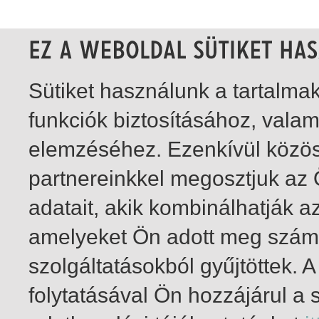
Sütiket használunk a tartalm
funkciók biztosításához, vala
elemzéséhez. Ezenkívül közö
partnereinkkel megosztjuk az
adatait, akik kombinálhatják a
amelyeket Ön adott meg számu
szolgáltatásokból gyűjtöttek.
folytatásával Ön hozzájárul a 
1-20
/ insgesamt 27 Treffer