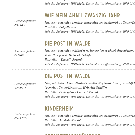
Jahr der Aufnahme:
1908 körül
; Datum der Veröffentlichung: 1970-01-
Plattenaufnahme:
Interpret:
ismeretlen zenekar
,
ismeretlen zenész (trombita)
; Texter/K
No. 483.
Hersteller:
Baby-Record
;
Jahr der Aufnahme:
1908 körül
; Datum der Veröffentlichung: 1970-01-
Interpret:
ismeretlen vokálnégyes
,
ismeretlen zenészek (harmónium
Plattenaufnahme:
Texter/Komponist:
Heinrich Schäffer
D 1049
Hersteller:
"Diadal" Record
;
Jahr der Aufnahme:
1908 körül
; Datum der Veröffentlichung: 1970-01-
Interpret:
Kaiser Franz-Garde-Grenadier-Regiment
, Vezényel:
Adolf 
Plattenaufnahme:
(trombita)
; Texter/Komponist:
Heinrich Schäffer
V.*20018
Hersteller:
Gramophone Concert Record
;
Jahr der Aufnahme:
1908 körül
; Datum der Veröffentlichung: 1970-01-
Plattenaufnahme:
Interpret:
ismeretlen zenekar
,
ismeretlen zenész (trombita)
; Texter/K
No. 1137.
Hersteller:
Jumbola-Record
;
Jahr der Aufnahme:
1908 körül
; Datum der Veröffentlichung: 1970-01-