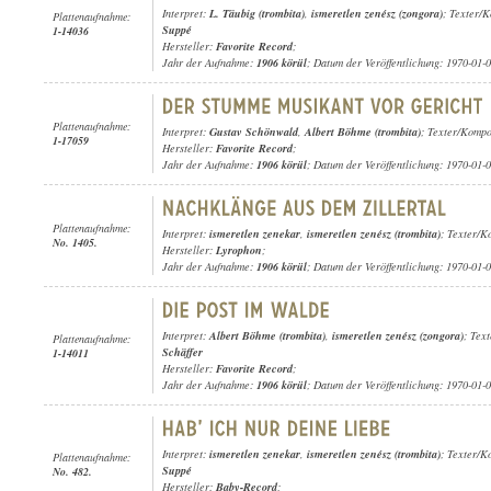
Interpret:
L. Täubig (trombita)
,
ismeretlen zenész (zongora)
; Texter/
Plattenaufnahme:
Suppé
1-14036
Hersteller:
Favorite Record
;
Jahr der Aufnahme:
1906 körül
; Datum der Veröffentlichung: 1970-01-
Plattenaufnahme:
Interpret:
Gustav Schönwald
,
Albert Böhme (trombita)
; Texter/Kompon
1-17059
Hersteller:
Favorite Record
;
Jahr der Aufnahme:
1906 körül
; Datum der Veröffentlichung: 1970-01-
Plattenaufnahme:
Interpret:
ismeretlen zenekar
,
ismeretlen zenész (trombita)
; Texter/K
No. 1405.
Hersteller:
Lyrophon
;
Jahr der Aufnahme:
1906 körül
; Datum der Veröffentlichung: 1970-01-
Interpret:
Albert Böhme (trombita)
,
ismeretlen zenész (zongora)
; Tex
Plattenaufnahme:
Schäffer
1-14011
Hersteller:
Favorite Record
;
Jahr der Aufnahme:
1906 körül
; Datum der Veröffentlichung: 1970-01-
Interpret:
ismeretlen zenekar
,
ismeretlen zenész (trombita)
; Texter/K
Plattenaufnahme:
Suppé
No. 482.
Hersteller:
Baby-Record
;