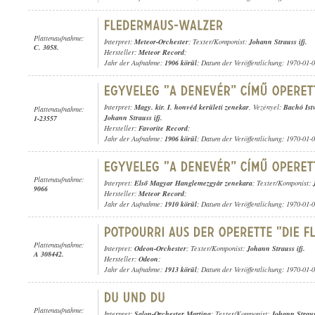
Plattenaufnahme:
Interpret:
Meteor-Orchester
; Texter/Komponist:
Johann Strauss ifj.
C. 3058.
Hersteller:
Meteor Record
;
Jahr der Aufnahme:
1906 körül
; Datum der Veröffentlichung: 1970-01-
Interpret:
Magy. kir. I. honvéd kerületi zenekar
, Vezényel:
Bachó Ist
Plattenaufnahme:
Johann Strauss ifj.
1-23557
Hersteller:
Favorite Record
;
Jahr der Aufnahme:
1906 körül
; Datum der Veröffentlichung: 1970-01-
Plattenaufnahme:
Interpret:
Első Magyar Hanglemezgyár zenekara
; Texter/Komponist:
9066
Hersteller:
Meteor Record
;
Jahr der Aufnahme:
1910 körül
; Datum der Veröffentlichung: 1970-01-
Plattenaufnahme:
Interpret:
Odeon-Orchester
; Texter/Komponist:
Johann Strauss ifj.
A 308442.
Hersteller:
Odeon
;
Jahr der Aufnahme:
1913 körül
; Datum der Veröffentlichung: 1970-01-
Plattenaufnahme:
Interpret:
Salon-Orchester Martina
; Texter/Komponist:
Johann Strauss