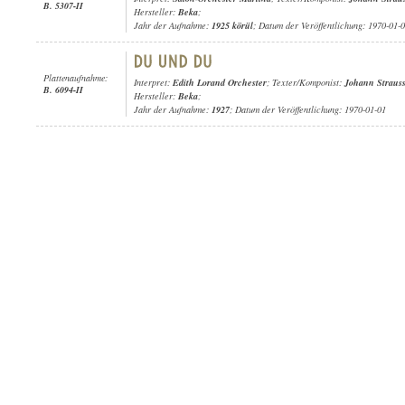
B. 5307-II
Hersteller:
Beka
;
Jahr der Aufnahme:
1925 körül
; Datum der Veröffentlichung: 1970-01-
Plattenaufnahme:
Interpret:
Edith Lorand Orchester
; Texter/Komponist:
Johann Strauss 
B. 6094-II
Hersteller:
Beka
;
Jahr der Aufnahme:
1927
; Datum der Veröffentlichung: 1970-01-01