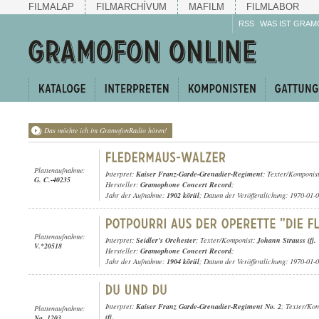
FILMALAP
FILMARCHÍVUM
MAFILM
FILMLABOR
RSS
WAS IST GRAM
Das möchte ich im GramofonRadio hören!
Plattenaufnahme:
Interpret:
Kaiser Franz-Garde-Grenadier-Regiment
; Texter/Komponis
G. C.-40235
Hersteller:
Gramophone Concert Record
;
Jahr der Aufnahme:
1902 körül
; Datum der Veröffentlichung: 1970-01-
Plattenaufnahme:
Interpret:
Seidler's Orchester
; Texter/Komponist:
Johann Strauss ifj.
V.*20518
Hersteller:
Gramophone Concert Record
;
Jahr der Aufnahme:
1904 körül
; Datum der Veröffentlichung: 1970-01-
Interpret:
Kaiser Franz Garde-Grenadier-Regiment No. 2
; Texter/Ko
Plattenaufnahme:
ifj.
No. 1203.