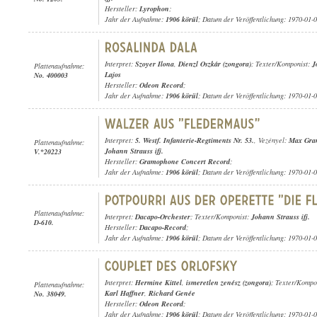
Hersteller:
Lyrophon
;
Jahr der Aufnahme:
1906 körül
; Datum der Veröffentlichung: 1970-01-
Interpret:
Szoyer Ilona
,
Dienzl Oszkár (zongora)
; Texter/Komponist:
J
Plattenaufnahme:
Lajos
No. 400003
Hersteller:
Odeon Record
;
Jahr der Aufnahme:
1906 körül
; Datum der Veröffentlichung: 1970-01-
Interpret:
5. Westf. Infanterie-Regtiments Nr. 53.
, Vezényel:
Max Gra
Plattenaufnahme:
Johann Strauss ifj.
V.*20223
Hersteller:
Gramophone Concert Record
;
Jahr der Aufnahme:
1906 körül
; Datum der Veröffentlichung: 1970-01-
Plattenaufnahme:
Interpret:
Dacapo-Orchester
; Texter/Komponist:
Johann Strauss ifj.
D-610.
Hersteller:
Dacapo-Record
;
Jahr der Aufnahme:
1906 körül
; Datum der Veröffentlichung: 1970-01-
Interpret:
Hermine Kittel
,
ismeretlen zenész (zongora)
; Texter/Kompo
Plattenaufnahme:
Karl Haffner
,
Richard Genée
No. 38049.
Hersteller:
Odeon Record
;
Jahr der Aufnahme:
1906 körül
; Datum der Veröffentlichung: 1970-01-