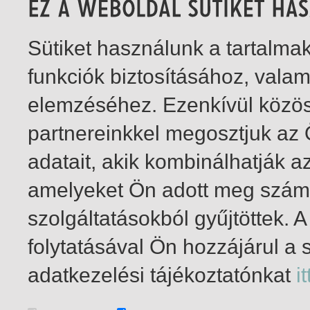
Sütiket használunk a tartalm
funkciók biztosításához, vala
elemzéséhez. Ezenkívül közö
partnereinkkel megosztjuk az
adatait, akik kombinálhatják a
amelyeket Ön adott meg számu
szolgáltatásokból gyűjtöttek.
folytatásával Ön hozzájárul a 
1-13
/ insgesamt 13 Treffer
adatkezelési tájékoztatónkat
it