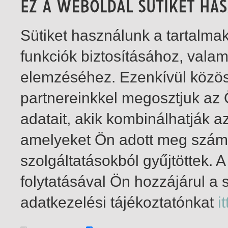
Sütiket használunk a tartalm
funkciók biztosításához, vala
elemzéséhez. Ezenkívül közö
partnereinkkel megosztjuk az
adatait, akik kombinálhatják a
amelyeket Ön adott meg számu
szolgáltatásokból gyűjtöttek.
folytatásával Ön hozzájárul a 
1-4
/ insgesamt 4 Treffer
adatkezelési tájékoztatónkat
it