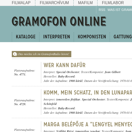
FILMALAP
FILMARCHÍVUM
MAFILM
FILMLABOR
RSS
WAS IST GRAM
Das möchte ich im GramofonRadio hören!
Plattenaufnahme:
Interpret:
Special Orchester
; Texter/Komponist:
Jean Gilbert
No. 4771.
Hersteller:
Baby-Record
;
Jahr der Aufnahme:
1908 körül
; Datum der Veröffentlichung: 1970-01-
Interpret:
ismeretlen férfikar
,
Special Orchester
; Texter/Komponist:
J
Plattenaufnahme:
Schönfeld
No. 4729.
Hersteller:
Baby-Record
;
Jahr der Aufnahme:
1908 körül
; Datum der Veröffentlichung: 1970-01-
Plattenaufnahme:
Interpret:
Szöllősi Rózsi
,
ismeretlen zenekar
; Texter/Komponist:
Jean 