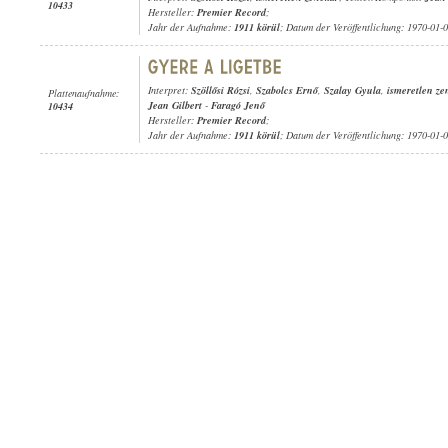
10433
Hersteller:
Premier Record
;
Jahr der Aufnahme:
1911 körül
; Datum der Veröffentlichung: 1970-01-
Interpret:
Szöllősi Rózsi
,
Szabolcs Ernő
,
Szalay Gyula
,
ismeretlen ze
Plattenaufnahme:
Jean Gilbert
-
Faragó Jenő
10434
Hersteller:
Premier Record
;
Jahr der Aufnahme:
1911 körül
; Datum der Veröffentlichung: 1970-01-