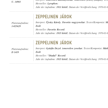
U. 14903
Hersteller:
Lyrophon
;
Jahr der Aufnahme:
1911 körül
; Datum der Veröffentlichung: 1970-01-
Interpret:
Újváry Károly
,
Favorite nagyzenekar
; Texter/Komponist:
Má
Plattenaufnahme:
Zsolt
1-025629
Hersteller:
Favorite Record
;
Jahr der Aufnahme:
1915 körül
; Datum der Veröffentlichung: 1970-01-
Interpret:
Gyárfás Dezső
,
ismeretlen zenekar
; Texter/Komponist:
Márk
Plattenaufnahme:
Zsolt
D 1419
Hersteller:
"Diadal" Record
;
Jahr der Aufnahme:
1915 körül
; Datum der Veröffentlichung: 1970-01-