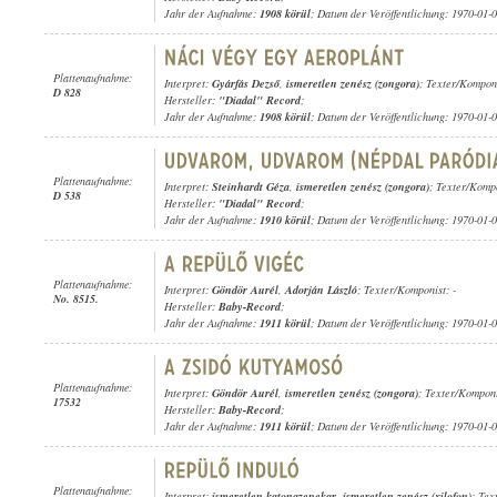
Jahr der Aufnahme:
1908 körül
; Datum der Veröffentlichung: 1970-01-
Plattenaufnahme:
Interpret:
Gyárfás Dezső
,
ismeretlen zenész (zongora)
; Texter/Kompon
D 828
Hersteller:
"Diadal" Record
;
Jahr der Aufnahme:
1908 körül
; Datum der Veröffentlichung: 1970-01-
Plattenaufnahme:
Interpret:
Steinhardt Géza
,
ismeretlen zenész (zongora)
; Texter/Kompo
D 538
Hersteller:
"Diadal" Record
;
Jahr der Aufnahme:
1910 körül
; Datum der Veröffentlichung: 1970-01-
Plattenaufnahme:
Interpret:
Göndör Aurél
,
Adorján László
; Texter/Komponist: -
No. 8515.
Hersteller:
Baby-Record
;
Jahr der Aufnahme:
1911 körül
; Datum der Veröffentlichung: 1970-01-
Plattenaufnahme:
Interpret:
Göndör Aurél
,
ismeretlen zenész (zongora)
; Texter/Komponi
17532
Hersteller:
Baby-Record
;
Jahr der Aufnahme:
1911 körül
; Datum der Veröffentlichung: 1970-01-
Plattenaufnahme:
Interpret:
ismeretlen katonazenekar
,
ismeretlen zenész (xilofon)
; Tex