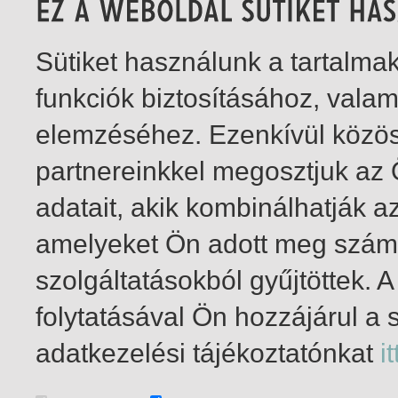
Sütiket használunk a tartalm
funkciók biztosításához, vala
elemzéséhez. Ezenkívül közö
partnereinkkel megosztjuk az
adatait, akik kombinálhatják a
amelyeket Ön adott meg számu
szolgáltatásokból gyűjtöttek.
folytatásával Ön hozzájárul a 
1-10
/ insgesamt 10 Treffer
adatkezelési tájékoztatónkat
it