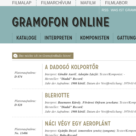
FILMALAP
FILMARCHÍVUM
MAFILM
FILMLABOR
RSS
WAS IST GRAM
Das möchte ich im GramofonRadio hören!
Plattenaufnahme:
Interpret:
Göndör Aurél
,
Adorján László
; Texter/Komponist: -
D 874
Hersteller:
"Diadal" Record
;
Jahr der Aufnahme:
1908 körül
; Datum der Veröffentlichung: 1970-01-
Plattenaufnahme:
Interpret:
Baumann Károly
,
Fővárosi Orfeum zenekara
; Texter/Komp
D 828
Hersteller:
"Diadal" Record
;
Jahr der Aufnahme:
1908 körül
; Datum der Veröffentlichung: 1970-01-
Plattenaufnahme:
Interpret:
Gyárfás Dezső
,
ismeretlen zenész (zongora)
; Texter/Kompon
No. 11406
Hersteller:
Baby-Record
;