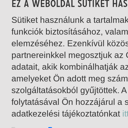
Sütiket használunk a tartalm
funkciók biztosításához, vala
elemzéséhez. Ezenkívül közö
partnereinkkel megosztjuk az
adatait, akik kombinálhatják a
amelyeket Ön adott meg számu
szolgáltatásokból gyűjtöttek.
folytatásával Ön hozzájárul a 
1-2
/ insgesamt 2 Treffer
adatkezelési tájékoztatónkat
it