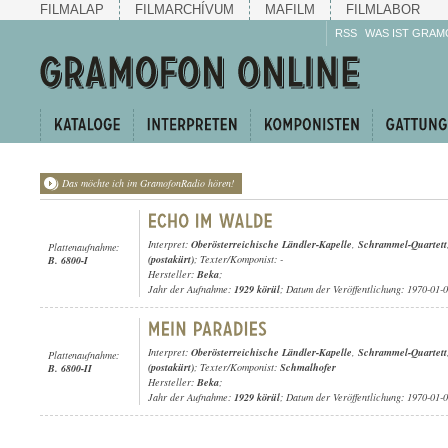
FILMALAP
FILMARCHÍVUM
MAFILM
FILMLABOR
RSS
WAS IST GRAM
Das möchte ich im GramofonRadio hören!
Interpret:
Oberösterreichische Ländler-Kapelle
,
Schrammel-Quartett
Plattenaufnahme:
(postakürt)
; Texter/Komponist: -
B. 6800-I
Hersteller:
Beka
;
Jahr der Aufnahme:
1929 körül
; Datum der Veröffentlichung: 1970-01-
Interpret:
Oberösterreichische Ländler-Kapelle
,
Schrammel-Quartett
Plattenaufnahme:
(postakürt)
; Texter/Komponist:
Schmalhofer
B. 6800-II
Hersteller:
Beka
;
Jahr der Aufnahme:
1929 körül
; Datum der Veröffentlichung: 1970-01-