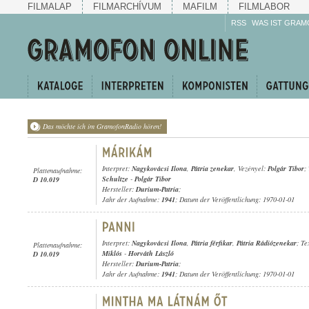
FILMALAP
FILMARCHÍVUM
MAFILM
FILMLABOR
RSS
WAS IST GRAM
Das möchte ich im GramofonRadio hören!
Interpret:
Nagykovácsi Ilona
,
Pátria zenekar
, Vezényel:
Polgár Tibor
;
Plattenaufnahme:
Schultze
-
Polgár Tibor
D 10.019
Hersteller:
Durium-Patria
;
Jahr der Aufnahme:
1941
; Datum der Veröffentlichung: 1970-01-01
Interpret:
Nagykovácsi Ilona
,
Pátria férfikar
,
Pátria Rádiózenekar
; T
Plattenaufnahme:
Miklós
-
Horváth László
D 10.019
Hersteller:
Durium-Patria
;
Jahr der Aufnahme:
1941
; Datum der Veröffentlichung: 1970-01-01