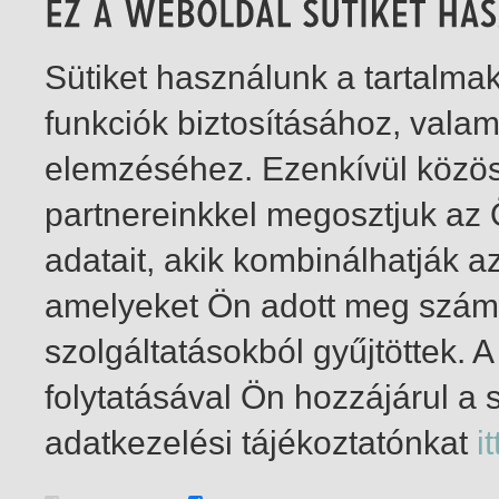
Sütiket használunk a tartalm
funkciók biztosításához, vala
elemzéséhez. Ezenkívül közö
partnereinkkel megosztjuk az
adatait, akik kombinálhatják a
amelyeket Ön adott meg számu
szolgáltatásokból gyűjtöttek.
folytatásával Ön hozzájárul a 
1-9
/ insgesamt 9 Treffer
adatkezelési tájékoztatónkat
it