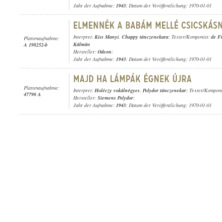
Jahr der Aufnahme:
1943
; Datum der Veröffentlichung: 1970-01-01
Interpret:
Kiss Manyi
,
Chappy tánczenekara
; Texter/Komponist:
de F
Plattenaufnahme:
Kálmán
A 198252-b
Hersteller:
Odeon
;
Jahr der Aufnahme:
1943
; Datum der Veröffentlichung: 1970-01-01
Plattenaufnahme:
Interpret:
Holéczy vokálnégyes
,
Polydor tánczenekar
; Texter/Kompon
47790 A
Hersteller:
Siemens Polydor
;
Jahr der Aufnahme:
1943
; Datum der Veröffentlichung: 1970-01-01