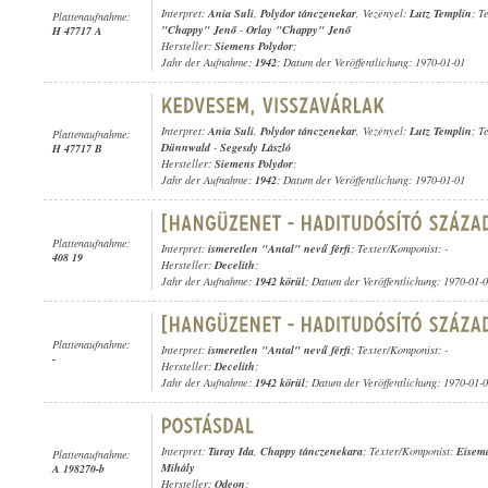
Interpret:
Ania Suli
,
Polydor tánczenekar
, Vezényel:
Lutz Templin
; T
Plattenaufnahme:
"Chappy" Jenő
-
Orlay "Chappy" Jenő
H 47717 A
Hersteller:
Siemens Polydor
;
Jahr der Aufnahme:
1942
; Datum der Veröffentlichung: 1970-01-01
Interpret:
Ania Suli
,
Polydor tánczenekar
, Vezényel:
Lutz Templin
; T
Plattenaufnahme:
Dünnwald
-
Segesdy László
H 47717 B
Hersteller:
Siemens Polydor
;
Jahr der Aufnahme:
1942
; Datum der Veröffentlichung: 1970-01-01
Plattenaufnahme:
Interpret:
ismeretlen "Antal" nevű férfi
; Texter/Komponist: -
408 19
Hersteller:
Decelith
;
Jahr der Aufnahme:
1942 körül
; Datum der Veröffentlichung: 1970-01-
Plattenaufnahme:
Interpret:
ismeretlen "Antal" nevű férfi
; Texter/Komponist: -
-
Hersteller:
Decelith
;
Jahr der Aufnahme:
1942 körül
; Datum der Veröffentlichung: 1970-01-
Interpret:
Turay Ida
,
Chappy tánczenekara
; Texter/Komponist:
Eisem
Plattenaufnahme:
Mihály
A 198270-b
Hersteller:
Odeon
;