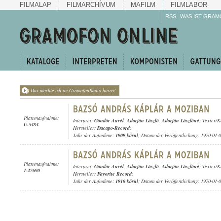
FILMALAP
FILMARCHÍVUM
MAFILM
FILMLABOR
RSS
WAS IST GRAM
Das möchte ich im GramofonRadio hören!
Plattenaufnahme:
Interpret:
Göndör Aurél
,
Adorján László
,
Adorján Lászlóné
; Texter/K
U-5484.
Hersteller:
Dacapo-Record
;
Jahr der Aufnahme:
1909 körül
; Datum der Veröffentlichung: 1970-01-
Plattenaufnahme:
Interpret:
Göndör Aurél
,
Adorján László
,
Adorján Lászlóné
; Texter/K
1-27690
Hersteller:
Favorite Record
;
Jahr der Aufnahme:
1910 körül
; Datum der Veröffentlichung: 1970-01-