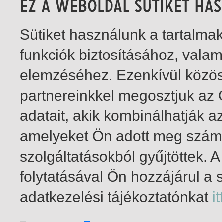
Sütiket használunk a tartalm
funkciók biztosításához, vala
elemzéséhez. Ezenkívül közö
partnereinkkel megosztjuk az
adatait, akik kombinálhatják a
amelyeket Ön adott meg számu
szolgáltatásokból gyűjtöttek.
folytatásával Ön hozzájárul a 
1-2
/ insgesamt 2 Treffer
adatkezelési tájékoztatónkat
it