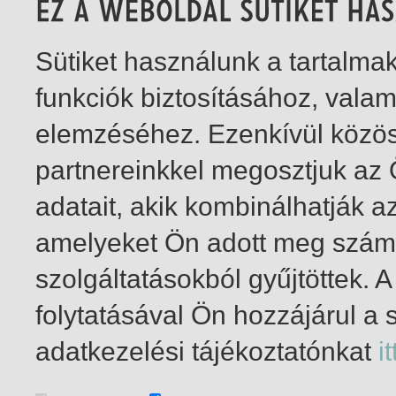
Sütiket használunk a tartalm
funkciók biztosításához, vala
elemzéséhez. Ezenkívül közö
partnereinkkel megosztjuk az
adatait, akik kombinálhatják a
amelyeket Ön adott meg számu
szolgáltatásokból gyűjtöttek.
folytatásával Ön hozzájárul a 
1-2
/ insgesamt 2 Treffer
adatkezelési tájékoztatónkat
it