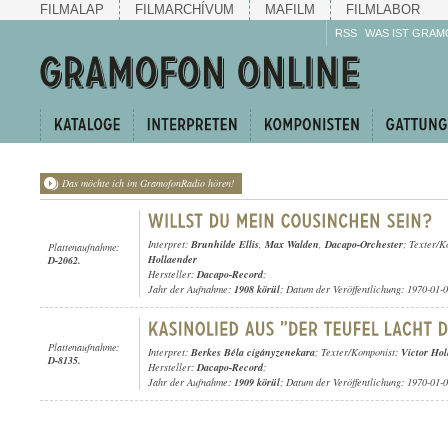
FILMALAP
FILMARCHÍVUM
MAFILM
FILMLABOR
RSS
WAS IST GRAM
Das möchte ich im GramofonRadio hören!
Interpret:
Brunhilde Ellis
,
Max Walden
,
Dacapo-Orchester
; Texter/
Plattenaufnahme:
Hollaender
D-2062.
Hersteller:
Dacapo-Record
;
Jahr der Aufnahme:
1908 körül
; Datum der Veröffentlichung: 1970-01-
Plattenaufnahme:
Interpret:
Berkes Béla cigányzenekara
; Texter/Komponist:
Victor Hol
D-8135.
Hersteller:
Dacapo-Record
;
Jahr der Aufnahme:
1909 körül
; Datum der Veröffentlichung: 1970-01-