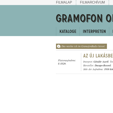
FILMALAP
FILMARCHÍVUM
Das möchte ich im GramofonRadio hören!
Plattenaufnahme:
Interpret:
Göndör Aurél
; Te
U-5529.
Hersteller:
Dacapo-Record
;
Jahr der Aufnahme:
1910 kö