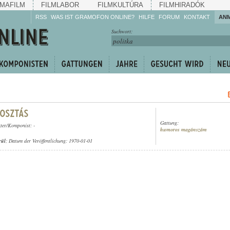
MAFILM
FILMLABOR
FILMKULTÚRA
FILMHIRADÓK
RSS
WAS IST GRAMOFON ONLINE?
HILFE
FORUM
KONTAKT
AN
Hören Sie zu!
Suchwort:
Machen Sie mit!
Reden Sie mit!
Empfehlen Sie
weiter!
Gattung:
xter/Komponist: -
humoros magánszám
rül
; Datum der Veröffentlichung: 1970-01-01