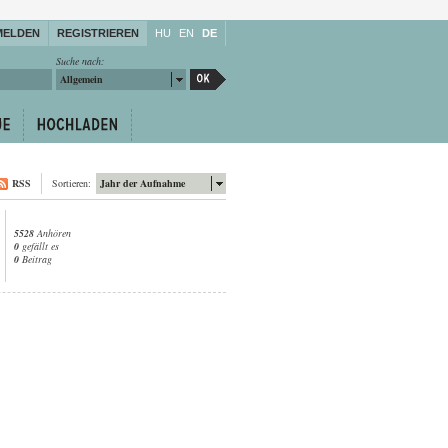
MELDEN
REGISTRIEREN
HU
EN
DE
Suche nach:
Allgemein
RSS
Sortieren:
Jahr der Aufnahme
5528
Anhören
0
gefällt es
0
Beitrag