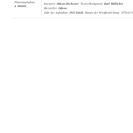
Plattenaufnahme:
Interpret:
Odeon-Orchester
; Texter/Komponist:
Karl Millöcker
A 308443.
Hersteller:
Odeon
;
Jahr der Aufnahme:
1913 körül
; Datum der Veröffentlichung: 1970-01-