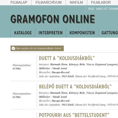
FILMALAP
FILMARCHÍVUM
MAFILM
FILMLABOR
RSS
WAS IST GRAM
Das möchte ich im GramofonRadio hören!
Interpret:
Harmath Ilona
,
Környey Béla
,
Vincze Zsigmond (zongora)
Plattenaufnahme:
Millöcker
-
Váradi Antal
O-7002.
Hersteller:
Dacapo-Record
;
Jahr der Aufnahme:
1911 körül
; Datum der Veröffentlichung: 1970-01-
Interpret:
Harmath Ilona
,
Környey Béla
,
Vincze Zsigmond (zongora)
Plattenaufnahme:
Millöcker
-
Váradi Antal
O-7001.
Hersteller:
Dacapo-Record
;
Jahr der Aufnahme:
1911 körül
; Datum der Veröffentlichung: 1970-01-