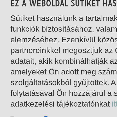
Sütiket használunk a tartalm
funkciók biztosításához, vala
elemzéséhez. Ezenkívül közö
partnereinkkel megosztjuk az
adatait, akik kombinálhatják a
amelyeket Ön adott meg számu
szolgáltatásokból gyűjtöttek.
folytatásával Ön hozzájárul a 
1-3
/ insgesamt 3 Treffer
adatkezelési tájékoztatónkat
it